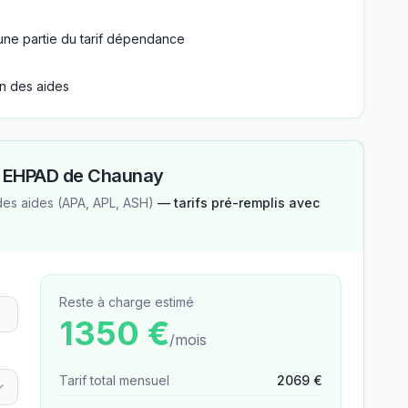
une partie du tarif dépendance
n des aides
—
EHPAD de Chaunay
des aides (APA, APL, ASH)
— tarifs pré-remplis avec
Reste à charge estimé
1350
€
/mois
Tarif total mensuel
2069
€