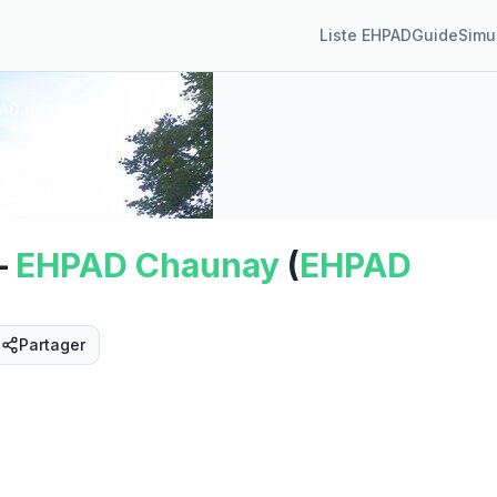
Liste EHPAD
Guide
Simu
AD de Chaunay
—
EHPAD
Chaunay
(
EHPAD
Partager
Street View