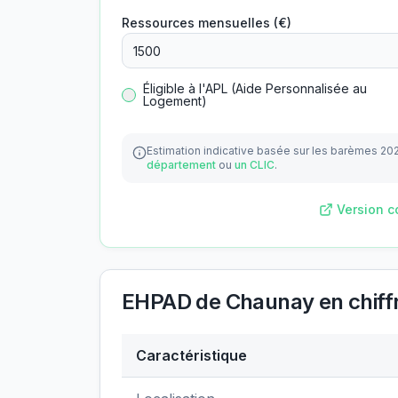
Ressources mensuelles (€)
Éligible à l'APL (Aide Personnalisée au
Logement)
Estimation indicative basée sur les barèmes 20
département
ou
un CLIC
.
Version c
EHPAD de Chaunay
en chiff
Caractéristique
Données clés de
EHPAD de Chaunay