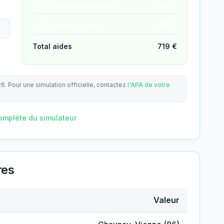
− APA (aide dépendance)
−
225
€
− ASH (aide sociale)
−
494
€
Total aides
719
€
26.
Pour une simulation officielle, contactez
l'APA de votre
omplète du simulateur
res
Valeur