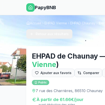
PapyBNB
Accueil
EHPAD Vienne
EHPAD Chaunay
EHP
Retour aux résultats
EHPAD de Chaunay
Vienne
)
Ajouter aux favoris
Comparer
Public
7 rue des Charrières, 86510 Chaunay
À partir de
61.66
€/jour
avant déduction des aides