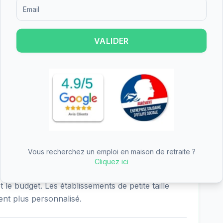
Formulaire d'inscription pour recevoir des informations sur le
ement permanent, l'hébergement temporaire,
tte diversité d'offres permet de s'adapter aux
gées et de leurs familles, que ce soit pour un
VALIDER
aire.
t une note de 5/5 basée sur 3 avis. Cette
eau de satisfaction des résidents et de leurs
Vous recherchez un emploi en maison de retraite ?
 un établissement à taille humaine.
Cliquez ici
individuelles et 3 chambres doubles, offrant
 le budget. Les établissements de petite taille
t plus personnalisé.