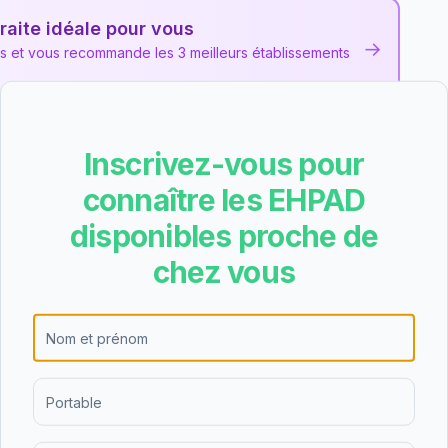
raite idéale pour vous
→
ns et vous recommande les 3 meilleurs établissements
Inscrivez-vous pour
e Chaunay
les et des avis collectés pour cet EHPAD
public
situé à
connaître les EHPAD
disponibles proche de
chez vous
D de Chaunay est de 61.66€/jour (hébergement
soit environ 1881€ par mois avant déduction des
ur à la moyenne nationale, ce qui en fait une option
nne. L'APA (Allocation Personnalisée
ignificative du tarif dépendance.