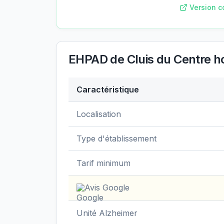
Version c
EHPAD de Cluis du Centre hos
Caractéristique
Données clés de
EHPAD de Cluis du Centr
Localisation
Type d'établissement
Tarif minimum
Avis Google
Unité Alzheimer