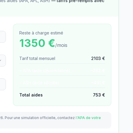
des aides (APA, APL, ASH)
— tarifs pré-remplis avec
Reste à charge estimé
1350
€
/mois
Tarif total mensuel
2103
€
− APA (aide dépendance)
−
262
€
− ASH (aide sociale)
−
491
€
Total aides
753
€
26.
Pour une simulation officielle, contactez
l'APA de votre