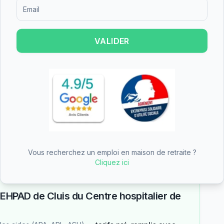
Formulaire d'inscription pour recevoir des informations sur le
permanent ou un répit temporaire.
VALIDER
 hospitalier de la Châtre obtient une note de
te reflète une satisfaction globale des familles
e partie du tarif dépendance
n des aides
Vous recherchez un emploi en maison de retraite ?
Cliquez ici
—
EHPAD de Cluis du Centre hospitalier de