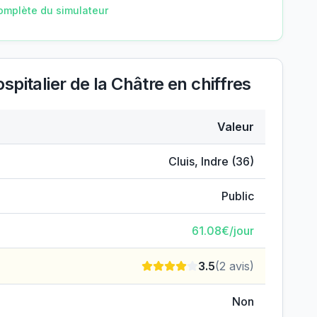
omplète du simulateur
pitalier de la Châtre
en chiffres
Valeur
e hospitalier de la Châtre
Cluis
,
Indre
(
36
)
Public
61.08
€/jour
3.5
(
2
avis)
Non