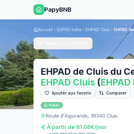
PapyBNB
Accueil
EHPAD Indre
EHPAD Cluis
EHPAD de 
Retour aux résultats
EHPAD de Cluis du Cen
EHPAD
Cluis
(
EHPAD
Ajouter aux favoris
Comparer
Public
Route d'Aigurande, 36340 Cluis
À partir de
61.08
€/jour
avant déduction des aides