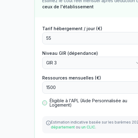
Estimez le coût réel mensuel après déduction 
ceux de l'établissement
Tarif hébergement / jour (€)
Niveau GIR (dépendance)
GIR 3
Ressources mensuelles (€)
Éligible à l'APL (Aide Personnalisée au
Logement)
Estimation indicative basée sur les barèmes 20
département
ou
un CLIC
.