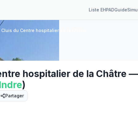
Liste EHPAD
Guide
Simu
Cluis du Centre hospitalier de la Châtre
tre hospitalier de la Châtre
—
Indre
)
Partager
Street View