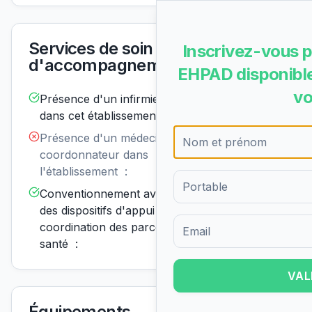
Services de soin et
Inscrivez-vous p
d'accompagnement
EHPAD disponible
vo
Présence d'un infirmier de nuit
Disponible
dans cet établissement :
Présence d'un médecin
Non
disponible
coordonnateur dans
l'établissement :
Conventionnement avec un ou
Disponible
des dispositifs d'appui à la
coordination des parcours de
Formulaire d'inscription pour 
santé :
VAL
Équipements