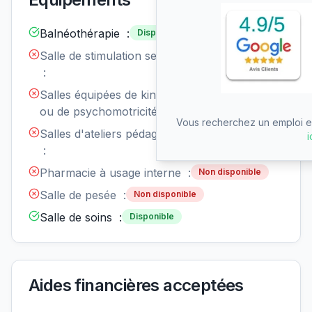
Balnéothérapie :
Disponible
Salle de stimulation sensorielle
Non
disponible
:
Salles équipées de kinésithérapie
Non
disponible
ou de psychomotricité :
Vous recherchez un emploi en
Salles d'ateliers pédagogiques
Non
i
disponible
:
Pharmacie à usage interne :
Non disponible
Salle de pesée :
Non disponible
Salle de soins :
Disponible
Aides financières acceptées