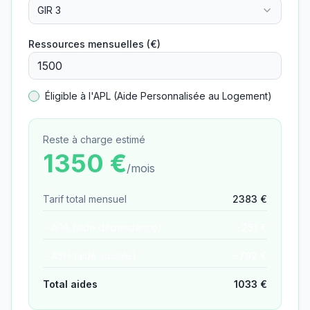
GIR 3
Ressources mensuelles (€)
Éligible à l'APL (Aide Personnalisée au Logement)
Reste à charge estimé
1350
€
/mois
Tarif total mensuel
2383
€
− APA (aide dépendance)
−
251
€
− ASH (aide sociale)
−
782
€
Total aides
1033
€