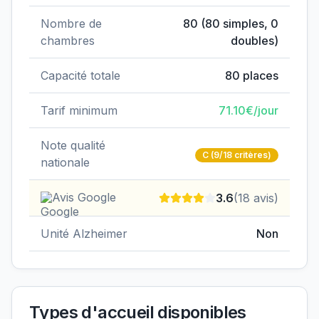
Nombre de
80
(
80
simples,
0
chambres
doubles)
Capacité totale
80
places
Tarif minimum
71.10
€/jour
Note qualité
C
(9/18 critères)
nationale
Avis Google
3.6
(
18
avis)
Unité Alzheimer
Non
Types d'accueil disponibles