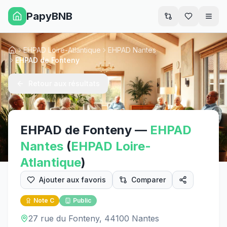
PapyBNB
Men
EHPAD Loire-Atlantique
EHPAD Nantes
Accueil
EHPAD de Fonteny
Retour aux résultats
EHPAD de Fonteny
—
EHPAD
Nantes
(
EHPAD
Loire-
Atlantique
)
Ajouter aux favoris
Comparer
Note
C
Public
27 rue du Fonteny, 44100 Nantes