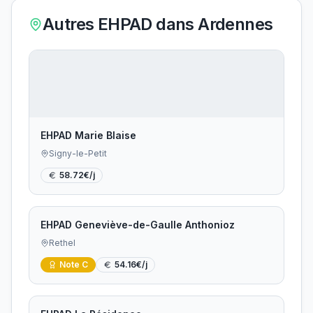
Autres EHPAD dans
Ardennes
EHPAD Marie Blaise
Signy-le-Petit
58.72
€/j
EHPAD Geneviève-de-Gaulle Anthonioz
Rethel
Note
C
54.16
€/j