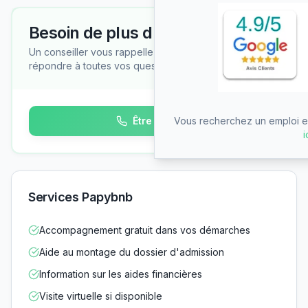
Besoin de plus d'informations ?
Un conseiller vous rappelle gratuitement pour
répondre à toutes vos questions
Vous recherchez un emploi en
Être rappelé
i
Services Papybnb
Accompagnement gratuit dans vos démarches
Aide au montage du dossier d'admission
Information sur les aides financières
Visite virtuelle si disponible