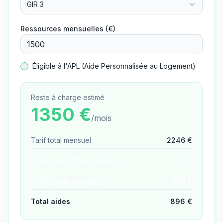
GIR 3
Ressources mensuelles (€)
Éligible à l'APL (Aide Personnalisée au Logement)
Reste à charge estimé
1350
€
/mois
Tarif total mensuel
2246
€
− APA (aide dépendance)
−
241
€
− ASH (aide sociale)
−
655
€
Total aides
896
€