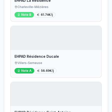
EHPAD La Résidence
Charleville-Mézières
Note
B
61.74
€/j
EHPAD Résidence Ducale
Villers-Semeuse
Note
A
56.69
€/j