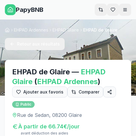
PapyBNB
Men
EHPAD Ardennes
EHPAD Glaire
EHPAD de Glaire
Accueil
Retour aux résultats
EHPAD de Glaire
—
EHPAD
Glaire
(
EHPAD
Ardennes
)
Ajouter aux favoris
Comparer
Street View
Public
Rue de Sedan, 08200 Glaire
À partir de
66.74
€/jour
avant déduction des aides