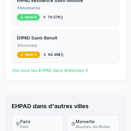
EHPAD Résidence Saint-Antoine
Monthermé
Note
B
70.57
€/j
EHPAD Saint-Benoît
Donchery
Note
C
64.46
€/j
Voir tous les EHPAD dans
Ardennes
EHPAD dans d'autres villes
Paris
Marseille
Paris
Bouches-du-Rhône