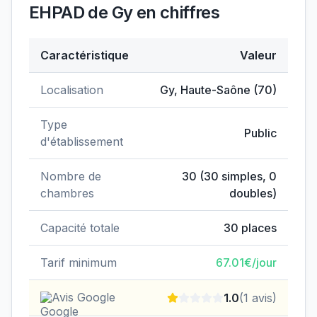
EHPAD de Gy
en chiffres
Caractéristique
Valeur
Données clés de
EHPAD de Gy
Localisation
Gy
,
Haute-Saône
(
70
)
Type
Public
d'établissement
Nombre de
30
(
30
simples,
0
chambres
doubles)
Capacité totale
30
places
Tarif minimum
67.01
€/jour
Avis Google
1.0
(
1
avis)