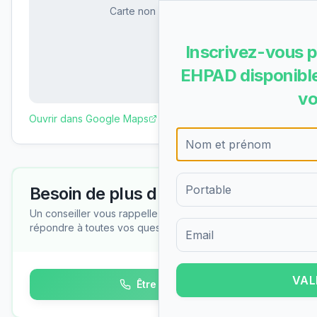
Carte non disponible
Inscrivez-vous p
EHPAD disponible
vo
Ouvrir dans Google Maps
Besoin de plus d'informations ?
Un conseiller vous rappelle gratuitement pour
répondre à toutes vos questions
Formulaire d'inscription pour 
VAL
Être rappelé