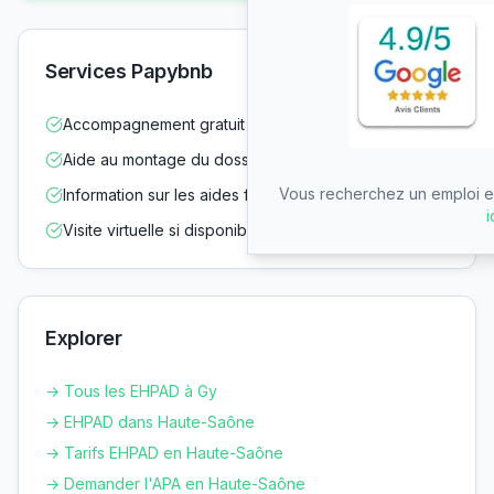
Services Papybnb
Accompagnement gratuit dans vos démarches
Aide au montage du dossier d'admission
Vous recherchez un emploi en
Information sur les aides financières
i
Visite virtuelle si disponible
Explorer
→ Tous les EHPAD à
Gy
→ EHPAD dans
Haute-Saône
→ Tarifs EHPAD en
Haute-Saône
→ Demander l'APA en
Haute-Saône