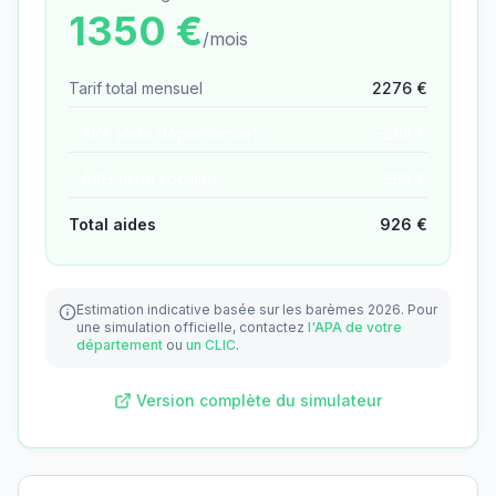
1350
€
/mois
Tarif total mensuel
2276
€
− APA (aide dépendance)
−
258
€
− ASH (aide sociale)
−
668
€
Total aides
926
€
Estimation indicative basée sur les barèmes 2026.
Pour
une simulation officielle, contactez
l'APA de votre
département
ou
un CLIC
.
Version complète du simulateur