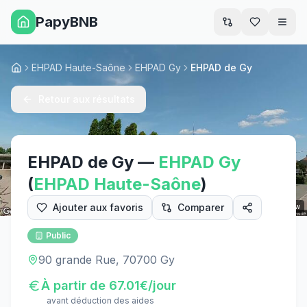
PapyBNB
Men
EHPAD Haute-Saône
EHPAD Gy
EHPAD de Gy
Accueil
Retour aux résultats
EHPAD de Gy
—
EHPAD
Gy
(
EHPAD
Haute-Saône
)
Ajouter aux favoris
Comparer
Street View
Public
90 grande Rue, 70700 Gy
À partir de
67.01
€/jour
avant déduction des aides