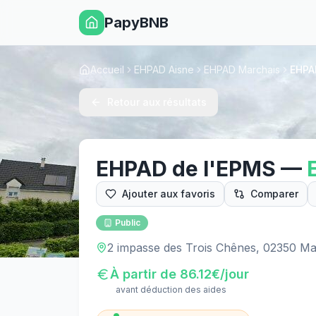
PapyBNB
Accueil
EHPAD Aisne
EHPAD Marchais
EHPA
Retour aux résultats
EHPAD de l'EPMS
—
Ajouter aux favoris
Comparer
Public
2 impasse des Trois Chênes, 02350 Ma
À partir de
86.12
€/jour
avant déduction des aides