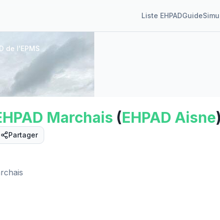
Liste EHPAD
Guide
Simu
D de l'EPMS
EHPAD
Marchais
(
EHPAD
Aisne
Partager
rchais
Street View