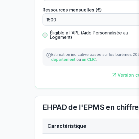
Ressources mensuelles (€)
Éligible à l'APL (Aide Personnalisée au
Logement)
Estimation indicative basée sur les barèmes 20
département
ou
un CLIC
.
Version c
EHPAD de l'EPMS
en chiffre
Caractéristique
Données clés de
EHPAD de l'EPMS