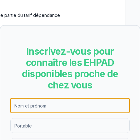
e partie du tarif dépendance
n des aides
Inscrivez-vous pour
connaître les EHPAD
—
EHPAD de l'EPMS
disponibles proche de
des aides (APA, APL, ASH)
— tarifs pré-remplis avec
chez vous
Reste à charge estimé
1350
€
/mois
Tarif total mensuel
2842
€