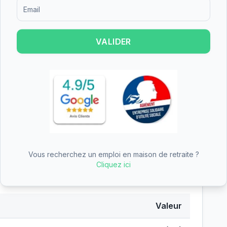
Formulaire d'inscription pour recevoir des informations sur le
− APA (aide dépendance)
−
273
€
− ASH (aide sociale)
−
1219
€
VALIDER
Total aides
1492
€
26.
Pour une simulation officielle, contactez
l'APA de votre
omplète du simulateur
Vous recherchez un emploi en maison de retraite ?
Cliquez ici
s
Valeur