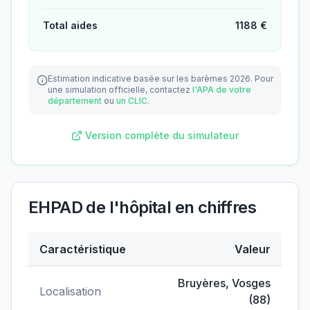
Total aides
1188
€
Estimation indicative basée sur les barèmes 2026.
Pour
une simulation officielle, contactez
l'APA de votre
département
ou
un CLIC
.
Version complète du simulateur
EHPAD de l'hôpital
en chiffres
Caractéristique
Valeur
Données clés de
EHPAD de l'hôpital
Bruyères
,
Vosges
Localisation
(
88
)