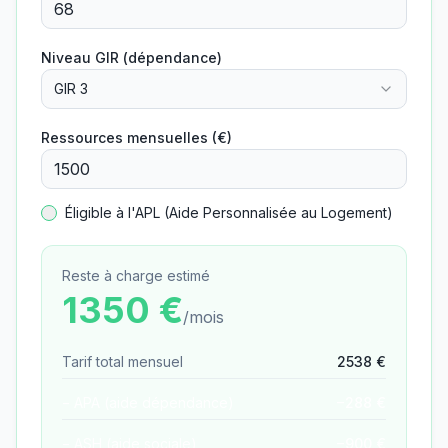
Niveau GIR (dépendance)
GIR 3
Ressources mensuelles (€)
Éligible à l'APL (Aide Personnalisée au Logement)
Reste à charge estimé
1350
€
/mois
Tarif total mensuel
2538
€
− APA (aide dépendance)
−
288
€
− ASH (aide sociale)
−
900
€