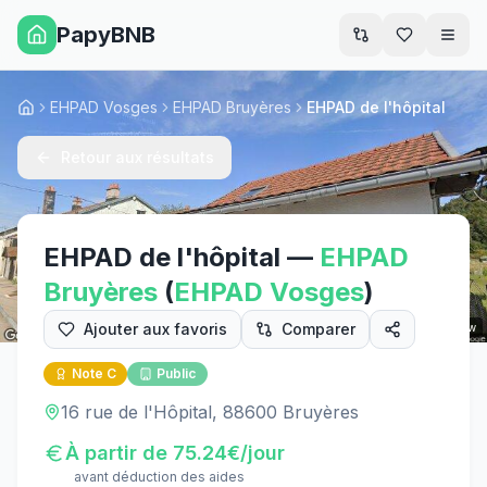
PapyBNB
Men
EHPAD Vosges
EHPAD Bruyères
EHPAD de l'hôpital
Accueil
Retour aux résultats
EHPAD de l'hôpital
—
EHPAD
Bruyères
(
EHPAD
Vosges
)
Ajouter aux favoris
Comparer
Street View
Note
C
Public
16 rue de l'Hôpital, 88600 Bruyères
À partir de
75.24
€/jour
avant déduction des aides