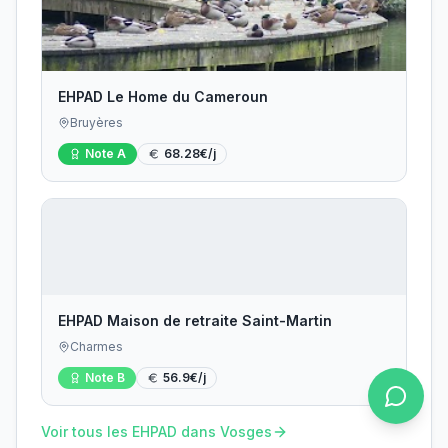
EHPAD Le Home du Cameroun
Bruyères
Note
A
68.28
€/j
EHPAD Maison de retraite Saint-Martin
Charmes
Note
B
56.9
€/j
Voir tous les EHPAD dans
Vosges