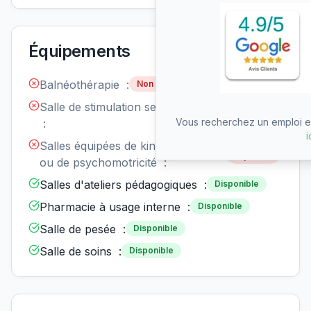
Équipements
Balnéothérapie :
Non disponible
Salle de stimulation sensorielle
Non
disponible
Vous recherchez un emploi en
:
i
Salles équipées de kinésithérapie
Non
disponible
ou de psychomotricité :
Salles d'ateliers pédagogiques :
Disponible
Pharmacie à usage interne :
Disponible
Salle de pesée :
Disponible
Salle de soins :
Disponible