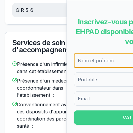
GIR 5-6
7.04
€/jour
Inscrivez-vous p
EHPAD disponible
vo
Services de soin et
d'accompagnement
Présence d'un infirmier de nuit
Disponible
dans cet établissement :
Présence d'un médecin
Disponible
coordonnateur dans
l'établissement :
Formulaire d'inscription pour 
Conventionnement avec un ou
Disponible
des dispositifs d'appui à la
VAL
coordination des parcours de
santé :