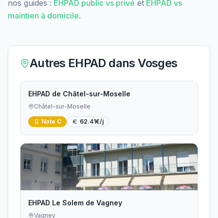
nos guides :
EHPAD public vs privé
et
EHPAD vs
maintien à domicile
.
Autres EHPAD dans
Vosges
EHPAD de Châtel-sur-Moselle
Châtel-sur-Moselle
Note
C
62.41
€/j
EHPAD Le Solem de Vagney
Vagney