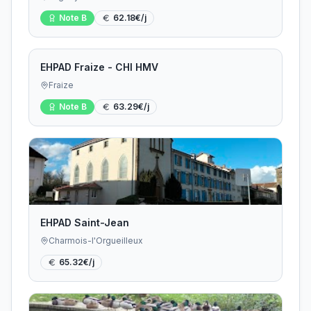
Note
B
62.18
€/j
EHPAD Fraize - CHI HMV
Fraize
Note
B
63.29
€/j
EHPAD Saint-Jean
Charmois-l'Orgueilleux
65.32
€/j