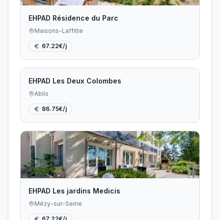
EHPAD Résidence du Parc
Maisons-Laffitte
67.22
€/j
EHPAD Les Deux Colombes
Ablis
86.75
€/j
EHPAD Les jardins Medicis
Mézy-sur-Seine
67.22
€/j