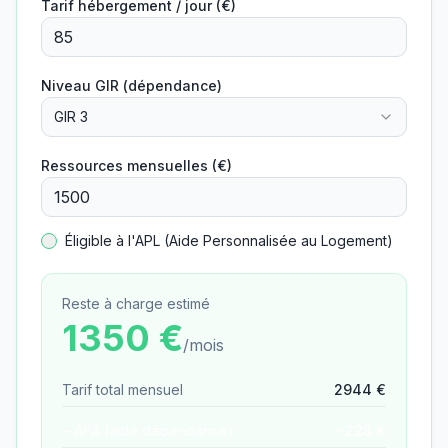
Tarif hébergement / jour (€)
Niveau GIR (dépendance)
GIR 3
Ressources mensuelles (€)
Éligible à l'APL (Aide Personnalisée au Logement)
Reste à charge estimé
1350
€
/mois
Tarif total mensuel
2944
€
− APA (aide dépendance)
−
228
€