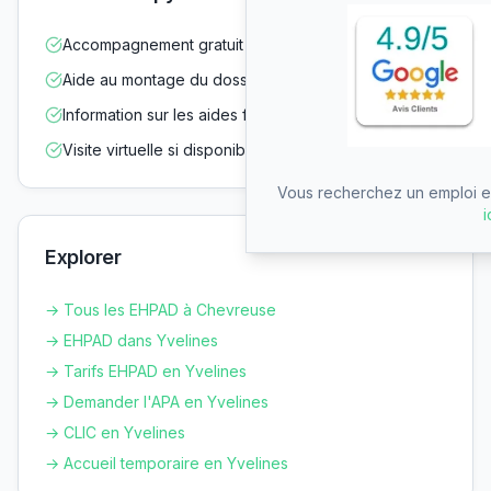
Accompagnement gratuit dans vos démarches
Aide au montage du dossier d'admission
Information sur les aides financières
Visite virtuelle si disponible
Vous recherchez un emploi en
i
Explorer
→ Tous les EHPAD à
Chevreuse
→ EHPAD dans
Yvelines
→ Tarifs EHPAD en
Yvelines
→ Demander l'APA en
Yvelines
→ CLIC en
Yvelines
→ Accueil temporaire en
Yvelines