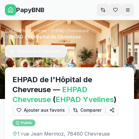
PapyBNB
Men
EHPAD Yvelines
EHPAD Chevreuse
Accueil
EHPAD de l'Hôpital de Chevreuse
Retour aux résultats
EHPAD de l'Hôpital de
Chevreuse
—
EHPAD
Chevreuse
(
EHPAD
Yvelines
)
Ajouter aux favoris
Comparer
Public
1 rue Jean Mermoz, 78460 Chevreuse