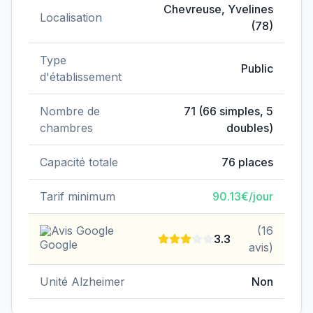
Données clés de
EHPAD de l'Hôpital de Chevreuse
Chevreuse
,
Yvelines
Localisation
(
78
)
Type
Public
d'établissement
Nombre de
71
(
66
simples,
5
chambres
doubles)
Capacité totale
76
places
Tarif minimum
90.13
€/jour
Avis Google
(
16
3.3
avis)
Unité Alzheimer
Non