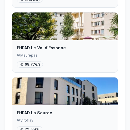
EHPAD Le Val d'Essonne
Maurepas
68.77
€/j
EHPAD La Source
Viroflay
79.55
€/j