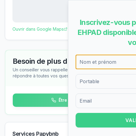
Inscrivez-vous p
Ouvrir dans Google Maps
EHPAD disponible
vo
Besoin de plus d'informations ?
Un conseiller vous rappelle gratuitement pour
répondre à toutes vos questions
Être rappelé
Formulaire d'inscription pour 
VAL
Services Papybnb