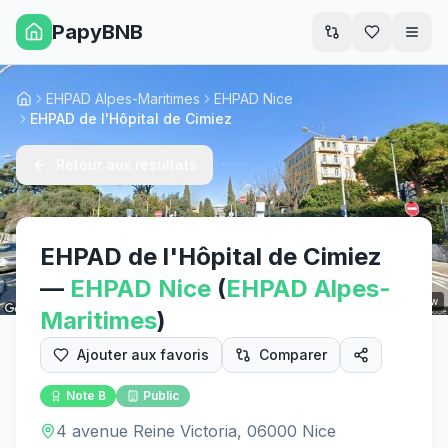
PapyBNB
Men
EHPAD Alpes-Maritimes
EHPAD Nice
Accueil
EHPAD de l'Hôpital de Cimiez
Retour aux résultats
EHPAD de l'Hôpital de Cimiez
—
EHPAD
Nice
(
EHPAD
Alpes-
Street View
Maritimes
)
Ajouter aux favoris
Comparer
Note
B
Public
4 avenue Reine Victoria, 06000 Nice