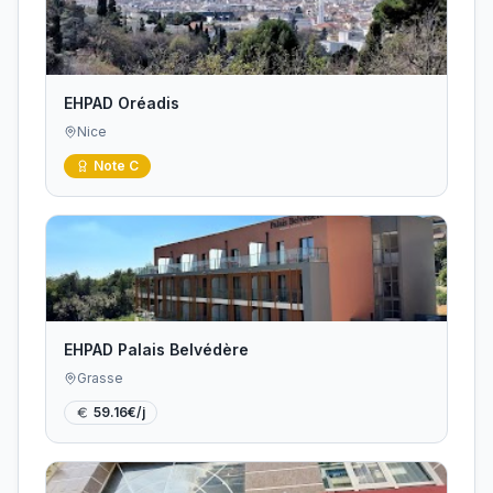
EHPAD Oréadis
Nice
Note
C
EHPAD Palais Belvédère
Grasse
59.16
€/j