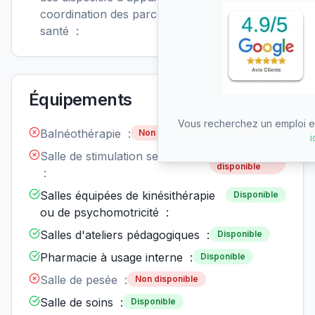
coordination des parcours de
santé :
Équipements
Vous recherchez un emploi en
Balnéothérapie :
Non disponible
i
Salle de stimulation sensorielle
Non
disponible
:
Salles équipées de kinésithérapie
Disponible
ou de psychomotricité :
Salles d'ateliers pédagogiques :
Disponible
Pharmacie à usage interne :
Disponible
Salle de pesée :
Non disponible
Salle de soins :
Disponible