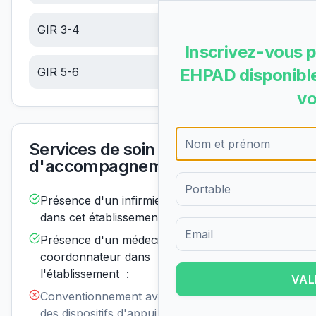
GIR 3-4
12.73
€/jour
Inscrivez-vous p
GIR 5-6
5.40
€/jour
EHPAD disponible
vo
Services de soin et
d'accompagnement
Présence d'un infirmier de nuit
Disponible
dans cet établissement :
Présence d'un médecin
Disponible
Formulaire d'inscription pour 
coordonnateur dans
l'établissement :
VAL
Conventionnement avec un ou
Non
disponible
des dispositifs d'appui à la