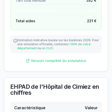
Tarif total mensuel
382
€
− APA (aide dépendance)
−
221
€
Total aides
221
€
Estimation indicative basée sur les barèmes 2026.
Pour
une simulation officielle, contactez
l'APA de votre
département
ou
un CLIC
.
Version complète du simulateur
EHPAD de l'Hôpital de Cimiez
en
chiffres
Caractéristique
Valeur