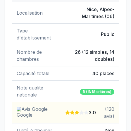
Données clés de
EHPAD de l'Hôpital de Cimiez
Nice
,
Alpes-
Localisation
Maritimes
(
06
)
Type
Public
d'établissement
Nombre de
26
(
12
simples,
14
chambres
doubles)
Capacité totale
40
places
Note qualité
B
(11/18 critères)
nationale
Avis Google
(
120
3.0
avis)
Unité Alzheimer
Non