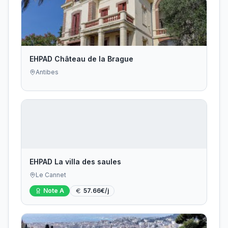
EHPAD Château de la Brague
Antibes
EHPAD La villa des saules
Le Cannet
Note
A
57.66
€/j