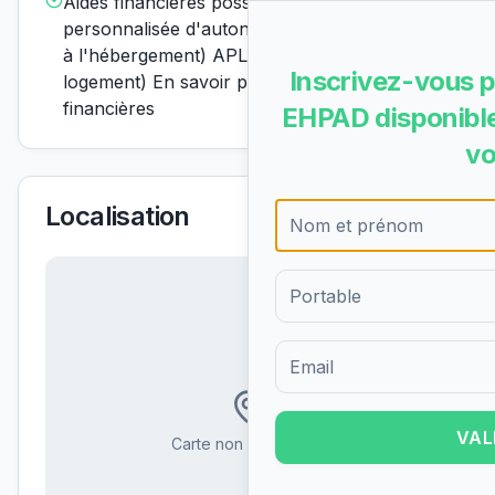
Aides financières possiblesAPA (allocation
personnalisée d'autonomie) ASH (aide sociale
à l'hébergement) APL (aide personnalisée au
Inscrivez-vous p
logement) En savoir plus sur les aides
financières
EHPAD disponible
vo
Localisation
Formulaire d'inscription pour 
VAL
Carte non disponible