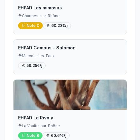
EHPAD Les mimosas
Charmes-sur-Rhône
Note
C
60.23
€/j
EHPAD Camous - Salomon
Marcols-les-Eaux
59.25
€/j
EHPAD Le Rivoly
La Voulte-sur-Rhône
Note
B
60.61
€/j