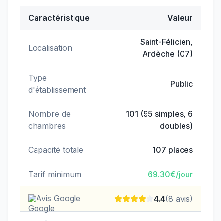
Caractéristique
Valeur
Données clés de
EHPAD de l'Hôpital de Saint-Félicien
Saint-Félicien
,
Localisation
Ardèche
(
07
)
Type
Public
d'établissement
Nombre de
101
(
95
simples,
6
chambres
doubles)
Capacité totale
107
places
Tarif minimum
69.30
€/jour
Avis Google
4.4
(
8
avis)