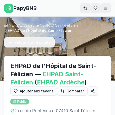
PapyBNB
Men
EHPAD Ardèche
EHPAD Saint-Félicien
Accueil
EHPAD de l'Hôpital de Saint-Félicien
Retour aux résultats
EHPAD de l'Hôpital de Saint-
Félicien
—
EHPAD
Saint-
Street View
Félicien
(
EHPAD
Ardèche
)
Ajouter aux favoris
Comparer
Public
2 rue du Pont Vieux, 07410 Saint-Félicien