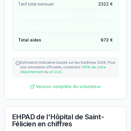
Tarif total mensuel
2322
€
− APA (aide dépendance)
−
250
€
− ASH (aide sociale)
−
722
€
Total aides
972
€
Estimation indicative basée sur les barèmes 2026.
Pour
une simulation officielle, contactez
l'APA de votre
département
ou
un CLIC
.
Version complète du simulateur
EHPAD de l'Hôpital de Saint-
Félicien
en chiffres