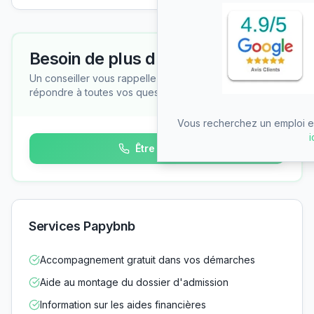
Besoin de plus d'informations ?
Un conseiller vous rappelle gratuitement pour
répondre à toutes vos questions
Vous recherchez un emploi en
i
Être rappelé
Services Papybnb
Accompagnement gratuit dans vos démarches
Aide au montage du dossier d'admission
Information sur les aides financières