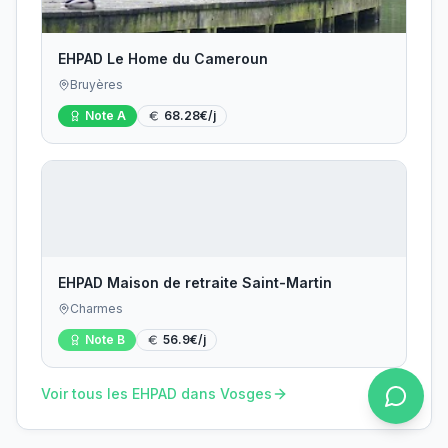
EHPAD Le Home du Cameroun
Bruyères
Note
A
68.28
€/j
EHPAD Maison de retraite Saint-Martin
Charmes
Note
B
56.9
€/j
Voir tous les EHPAD dans
Vosges