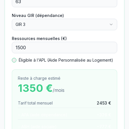
Niveau GIR (dépendance)
GIR 3
Ressources mensuelles (€)
Éligible à l'APL (Aide Personnalisée au Logement)
Reste à charge estimé
1350
€
/mois
Tarif total mensuel
2453
€
− APA (aide dépendance)
−
326
€
− ASH (aide sociale)
−
777
€