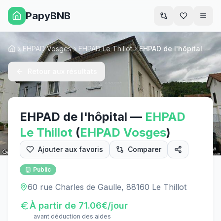
PapyBNB
Men
EHPAD Vosges
EHPAD Le Thillot
EHPAD de l'hôpital
Accueil
Retour aux résultats
EHPAD de l'hôpital
—
EHPAD
Le Thillot
(
EHPAD
Vosges
)
Ajouter aux favoris
Comparer
Street View
Public
60 rue Charles de Gaulle, 88160 Le Thillot
À partir de
71.06
€/jour
avant déduction des aides