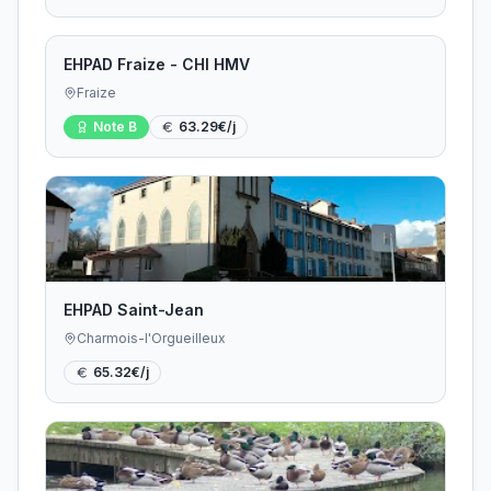
EHPAD Fraize - CHI HMV
Fraize
Note
B
63.29
€/j
EHPAD Saint-Jean
Charmois-l'Orgueilleux
65.32
€/j