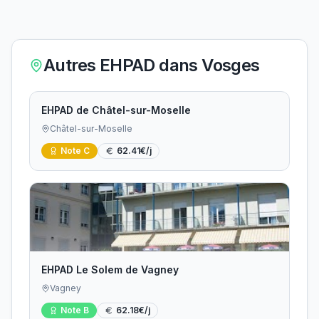
Autres EHPAD dans
Vosges
EHPAD de Châtel-sur-Moselle
Châtel-sur-Moselle
Note
C
62.41
€/j
EHPAD Le Solem de Vagney
Vagney
Note
B
62.18
€/j