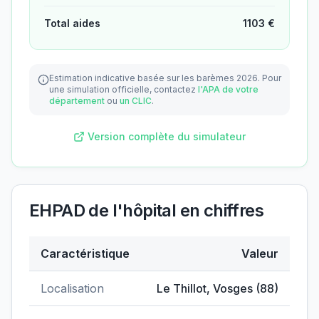
Total aides
1103
€
Estimation indicative basée sur les barèmes 2026.
Pour
une simulation officielle, contactez
l'APA de votre
département
ou
un CLIC
.
Version complète du simulateur
EHPAD de l'hôpital
en chiffres
Caractéristique
Valeur
Données clés de
EHPAD de l'hôpital
Localisation
Le Thillot
,
Vosges
(
88
)