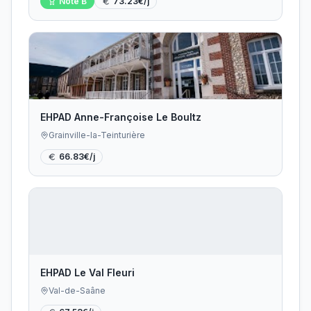
Note
B
73.23
€/j
EHPAD Anne-Françoise Le Boultz
Grainville-la-Teinturière
66.83
€/j
EHPAD Le Val Fleuri
Val-de-Saâne