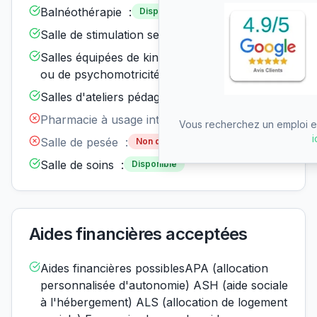
Balnéothérapie :
Disponible
Salle de stimulation sensorielle :
Disponible
Salles équipées de kinésithérapie
Disponible
ou de psychomotricité :
Salles d'ateliers pédagogiques :
Disponible
Pharmacie à usage interne :
Non disponible
Vous recherchez un emploi en
i
Salle de pesée :
Non disponible
Salle de soins :
Disponible
Aides financières acceptées
Aides financières possiblesAPA (allocation
personnalisée d'autonomie) ASH (aide sociale
à l'hébergement) ALS (allocation de logement