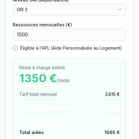
GIR 3
Ressources mensuelles (€)
Éligible à l'APL (Aide Personnalisée au Logement)
Reste à charge estimé
1350
€
/mois
Tarif total mensuel
2415
€
− APA (aide dépendance)
−
269
€
− ASH (aide sociale)
−
796
€
Total aides
1065
€