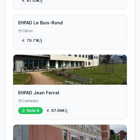
67.53
€/j
EHPAD Le Bois-Rond
Cléon
70.71
€/j
EHPAD Jean Ferrat
Canteleu
Note
A
67.66
€/j