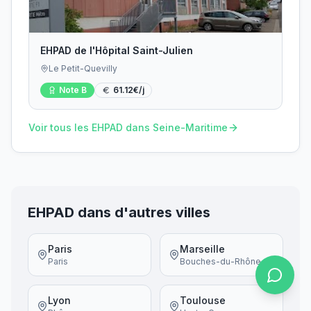
EHPAD de l'Hôpital Saint-Julien
Le Petit-Quevilly
Note
B
61.12
€/j
Voir tous les EHPAD dans
Seine-Maritime
EHPAD dans d'autres villes
Paris
Marseille
Paris
Bouches-du-Rhône
Lyon
Toulouse