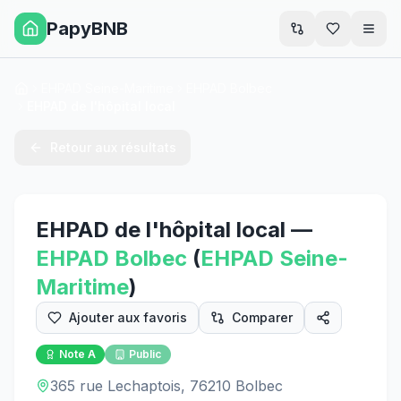
PapyBNB
Men
EHPAD Seine-Maritime
EHPAD Bolbec
Accueil
EHPAD de l'hôpital local
Retour aux résultats
EHPAD de l'hôpital local
—
EHPAD
Bolbec
(
EHPAD
Seine-
Maritime
)
Ajouter aux favoris
Comparer
Note
A
Public
365 rue Lechaptois, 76210 Bolbec