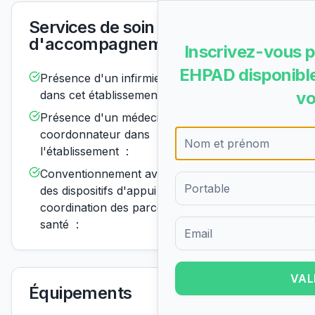
Services de soin et
d'accompagnement
Inscrivez-vous p
EHPAD disponible
Présence d'un infirmier de nuit
Disponible
dans cet établissement :
vo
Présence d'un médecin
Disponible
coordonnateur dans
l'établissement :
Conventionnement avec un ou
Disponible
des dispositifs d'appui à la
coordination des parcours de
santé :
Formulaire d'inscription pour 
VAL
Équipements