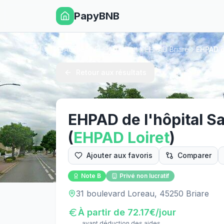
PapyBNB
Accueil
EHPAD Loiret
EHPAD Briare
EHPAD d
Retour aux résultats
EHPAD de l'hôpital S
(
EHPAD
Loiret
)
Ajouter aux favoris
Comparer
Note
B
Privé non lucratif
31 boulevard Loreau, 45250 Briare
À partir de
72.17
€/jour
avant déduction des aides