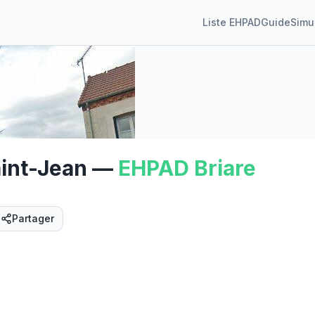
Liste EHPAD
Guide
Simu
e l'hôpital Saint-Jean
aint-Jean
—
EHPAD
Briare
Partager
Street View