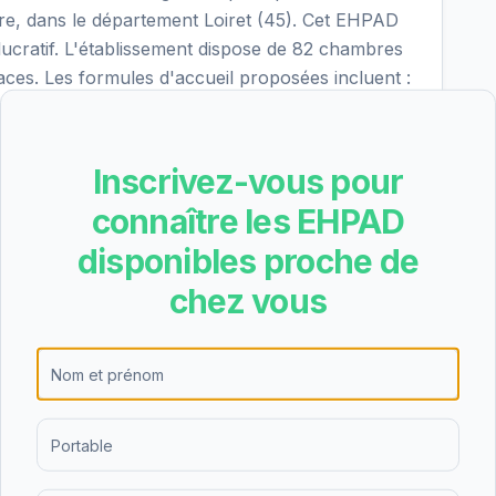
re, dans le département Loiret (45). Cet EHPAD
lucratif. L'établissement dispose de 82 chambres
laces. Les formules d'accueil proposées incluent :
oraire, accueil de jour, accueil de nuit. Lors
le, cet EHPAD a obtenu la note B avec 16 critères
um est de 72.17€/jour, soit environ 2201€ par mois
Inscrivez-vous pour
PA, ASH, APL). Les familles lui attribuent une
connaître les EHPAD
 savoir plus sur les tarifs, les disponibilités et
'hôpital Saint-Jean, vous pouvez utiliser notre
disponibles proche de
chez vous
raite idéale pour vous
→
ns et vous recommande les 3 meilleurs établissements