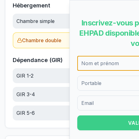
Hébergement
Chambre simple
68.26
€/jour
Inscrivez-vous p
EHPAD disponible
Chambre double
Obtenir le tarif →
vo
Dépendance (GIR)
GIR 1-2
22.63
€/jour
GIR 3-4
14.36
€/jour
Formulaire d'inscription pour 
GIR 5-6
6.09
€/jour
VAL