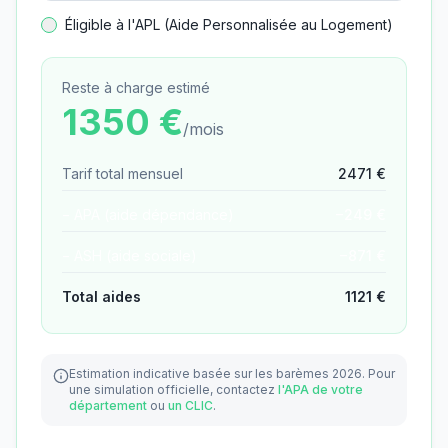
Éligible à l'APL (Aide Personnalisée au Logement)
Reste à charge estimé
1350
€
/mois
Tarif total mensuel
2471
€
− APA (aide dépendance)
−
249
€
− ASH (aide sociale)
−
871
€
Total aides
1121
€
Estimation indicative basée sur les barèmes 2026.
Pour
une simulation officielle, contactez
l'APA de votre
département
ou
un CLIC
.