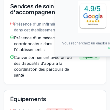
Services de soin et
d'accompagnement
Présence d'un infirmier de nuit
Non
disponible
dans cet établissement :
Présence d'un médecin
Disponible
Vous recherchez un emploi en
coordonnateur dans
i
l'établissement :
Conventionnement avec un ou
Disponible
des dispositifs d'appui à la
coordination des parcours de
santé :
Équipements