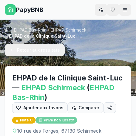
PapyBNB
Men
EHPAD Bas-Rhin
EHPAD Schirmeck
Accueil
EHPAD de la Clinique Saint-Luc
Retour aux résultats
EHPAD de la Clinique Saint-Luc
—
EHPAD
Schirmeck
(
EHPAD
Street View
Bas-Rhin
)
Ajouter aux favoris
Comparer
Note
C
Privé non lucratif
10 rue des Forges, 67130 Schirmeck