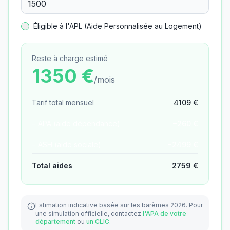
Éligible à l'APL (Aide Personnalisée au Logement)
Reste à charge estimé
1350
€
/mois
Tarif total mensuel
4109
€
− APA (aide dépendance)
−
260
€
− ASH (aide sociale)
−
2499
€
Total aides
2759
€
Estimation indicative basée sur les barèmes 2026.
Pour
une simulation officielle, contactez
l'APA de votre
département
ou
un CLIC
.