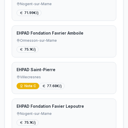
Nogent-sur-Marne
71.99
€/j
EHPAD Fondation Favrier Amboile
Ormesson-sur-Marne
75.1
€/j
EHPAD Saint-Pierre
Villecresnes
Note
C
77.68
€/j
EHPAD Fondation Favier Lepoutre
Nogent-sur-Marne
75.1
€/j