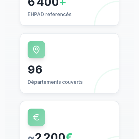
6 400
+
EHPAD référencés
96
Départements couverts
~
2 200
€