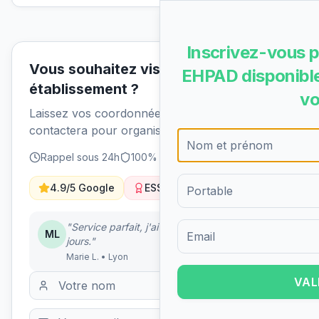
Inscrivez-vous p
Vous souhaitez visiter cet
EHPAD disponible
établissement ?
vo
Laissez vos coordonnées et un conseiller vous
contactera pour organiser une visite.
Rappel sous 24h
100% gratuit
Sans engagement
4.9/5 Google
ESS Solidaire
"Service parfait, j'ai trouvé un EHPAD en 5
ML
jours."
Formulaire d'inscription pour 
Marie L. • Lyon
VAL