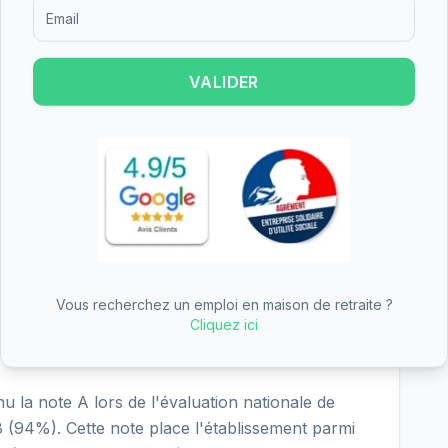
Formulaire d'inscription pour recevoir des informations sur le
sion de EHPAD de la Haute Côte-d'Or, vous pouvez
gratuit.
VALIDER
raite idéale pour vous
→
ns et vous recommande les 3 meilleurs établissements
 la Haute Côte-d'Or
les et des avis collectés pour cet EHPAD
public
situé à
Vous recherchez un emploi en maison de retraite ?
Cliquez ici
 la note A lors de l'évaluation nationale de
 18 (94%). Cette note place l'établissement parmi