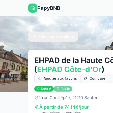
PapyBNB
Accueil
EHPAD Côte-d'Or
EHPAD Saulieu
EH
Retour aux résultats
EHPAD de la Haute C
(
EHPAD
Côte-d'Or
)
Ajouter aux favoris
Comparer
Note
A
Public
2 rue Courtépée, 21210 Saulieu
À partir de
74.14
€/jour
avant déduction des aides