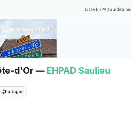
Liste EHPAD
Guide
Simu
PAD de la Haute Côte-d'Or
ôte-d'Or
—
EHPAD
Saulieu
Partager
Street View