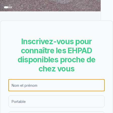
Inscrivez-vous pour
a Haute Côte-d'Or
connaître les EHPAD
disponibles proche de
ablissement d'hébergement pour personnes âgées
ans le département Côte-d'Or (21). Cet EHPAD
chez vous
'établissement dispose de 57 chambres simples et
otale de 87 places. Les formules d'accueil
nent, hébergement temporaire, accueil de nuit.
ationale, cet EHPAD a obtenu la note A avec 17
ier minimum est de 74.14€/jour, soit environ 2261€
cières (APA, ASH, APL). Les familles lui
0 avis). Pour en savoir plus sur les tarifs, les