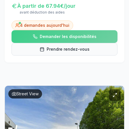
À partir de
67.94
€/jour
avant déduction des aides
4
demandes aujourd'hui
Demander les disponibilités
Prendre rendez-vous
Street View