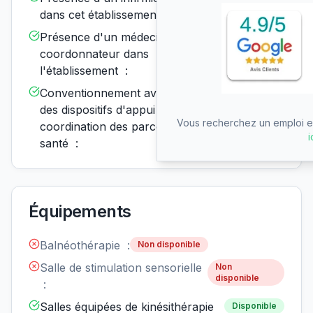
dans cet établissement :
Présence d'un médecin
Disponible
coordonnateur dans
l'établissement :
Conventionnement avec un ou
Disponible
des dispositifs d'appui à la
Vous recherchez un emploi en
coordination des parcours de
i
santé :
Équipements
Balnéothérapie :
Non disponible
Salle de stimulation sensorielle
Non
disponible
:
Salles équipées de kinésithérapie
Disponible