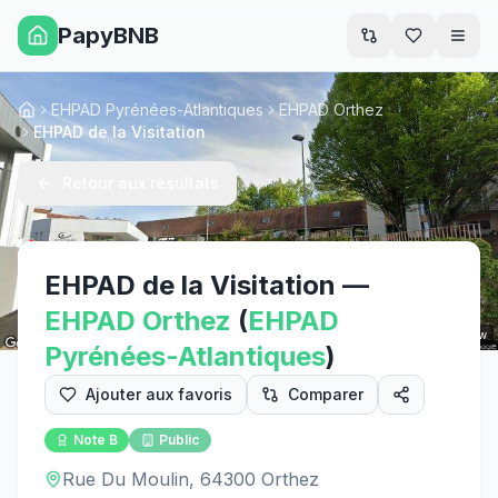
PapyBNB
Men
EHPAD Pyrénées-Atlantiques
EHPAD Orthez
Accueil
EHPAD de la Visitation
Retour aux résultats
EHPAD de la Visitation
—
EHPAD
Orthez
(
EHPAD
Street View
Pyrénées-Atlantiques
)
Ajouter aux favoris
Comparer
Note
B
Public
Rue Du Moulin, 64300 Orthez