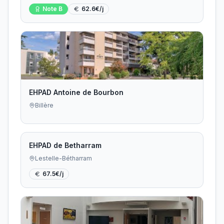
Note
B
62.6
€/j
EHPAD Antoine de Bourbon
Billère
EHPAD de Betharram
Lestelle-Bétharram
67.5
€/j