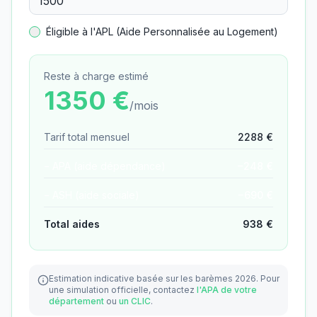
Éligible à l'APL (Aide Personnalisée au Logement)
Reste à charge estimé
1350
€
/mois
Tarif total mensuel
2288
€
− APA (aide dépendance)
−
248
€
− ASH (aide sociale)
−
690
€
Total aides
938
€
Estimation indicative basée sur les barèmes 2026.
Pour
une simulation officielle, contactez
l'APA de votre
département
ou
un CLIC
.