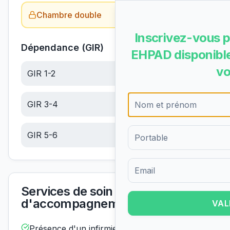
Chambre double
Obtenir le tarif →
Inscrivez-vous p
Dépendance (GIR)
EHPAD disponible
vo
GIR 1-2
22.50
€/jour
GIR 3-4
14.28
€/jour
GIR 5-6
6.05
€/jour
Formulaire d'inscription pour 
Services de soin et
d'accompagnement
VAL
Présence d'un infirmier de nuit
Disponible