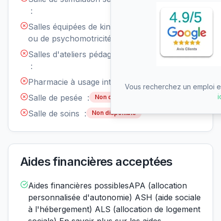
disponible
:
Salles équipées de kinésithérapie
Non
disponible
ou de psychomotricité :
Salles d'ateliers pédagogiques
Non
disponible
:
Pharmacie à usage interne :
Non disponible
Vous recherchez un emploi en
i
Salle de pesée :
Non disponible
Salle de soins :
Non disponible
Aides financières acceptées
Aides financières possiblesAPA (allocation
personnalisée d'autonomie) ASH (aide sociale
à l'hébergement) ALS (allocation de logement