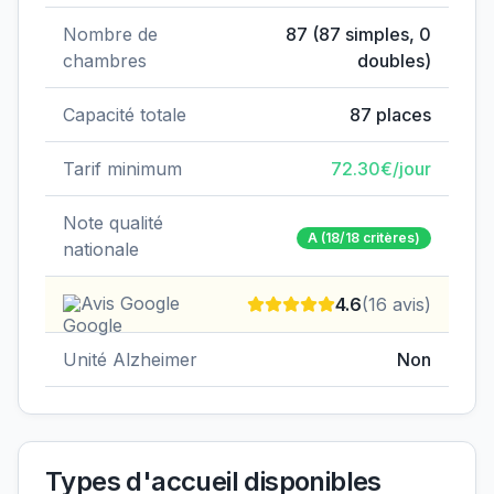
Nombre de
87
(
87
simples,
0
chambres
doubles)
Capacité totale
87
places
Tarif minimum
72.30
€/jour
Note qualité
A
(18/18 critères)
nationale
Avis Google
4.6
(
16
avis)
Unité Alzheimer
Non
Types d'accueil disponibles