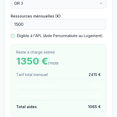
GIR 3
Ressources mensuelles (€)
Éligible à l'APL (Aide Personnalisée au Logement)
Reste à charge estimé
1350
€
/mois
Tarif total mensuel
2415
€
− APA (aide dépendance)
−
235
€
− ASH (aide sociale)
−
831
€
Total aides
1065
€