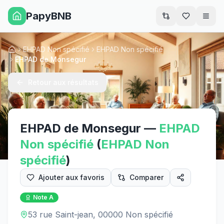
PapyBNB
Men
EHPAD Non spécifié
EHPAD Non spécifié
Accueil
EHPAD de Monsegur
Retour aux résultats
EHPAD de Monsegur
—
EHPAD
Non spécifié
(
EHPAD
Non
spécifié
)
Ajouter aux favoris
Comparer
Note
A
53 rue Saint-jean, 00000 Non spécifié