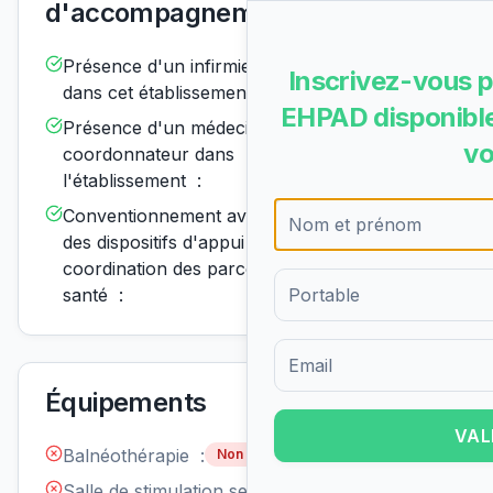
d'accompagnement
Présence d'un infirmier de nuit
Disponible
Inscrivez-vous p
dans cet établissement :
EHPAD disponible
Présence d'un médecin
Disponible
vo
coordonnateur dans
l'établissement :
Conventionnement avec un ou
Disponible
des dispositifs d'appui à la
coordination des parcours de
santé :
Formulaire d'inscription pour 
Équipements
VAL
Balnéothérapie :
Non disponible
Salle de stimulation sensorielle
Non