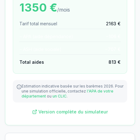
1350
€
/mois
Tarif total mensuel
2163
€
− APA (aide dépendance)
−
106
€
− ASH (aide sociale)
−
707
€
Total aides
813
€
Estimation indicative basée sur les barèmes 2026.
Pour
une simulation officielle, contactez
l'APA de votre
département
ou
un CLIC
.
Version complète du simulateur