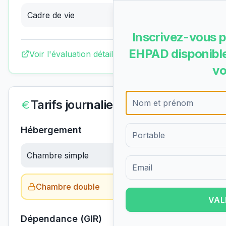
Cadre de vie
3.97
/4
(
Excellent
)
Inscrivez-vous p
EHPAD disponible
Voir l'évaluation détaillée complète
vo
Tarifs journaliers
Hébergement
Chambre simple
66.42
€/jour
Formulaire d'inscription pour 
Chambre double
Obtenir le tarif →
VAL
Dépendance (GIR)