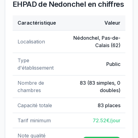
EHPAD de Nedonchel
en chiffres
Caractéristique
Valeur
Données clés de
EHPAD de Nedonchel
Nédonchel
,
Pas-de-
Localisation
Calais
(
62
)
Type
Public
d'établissement
Nombre de
83
(
83
simples,
0
chambres
doubles)
Capacité totale
83
places
Tarif minimum
72.52
€/jour
Note qualité