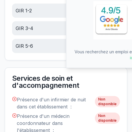
GIR 1-2
6.10
€/jour
GIR 3-4
6.10
€/jour
GIR 5-6
6.10
€/jour
Vous recherchez un emploi en
i
Services de soin et
d'accompagnement
Présence d'un infirmier de nuit
Non
disponible
dans cet établissement :
Présence d'un médecin
Non
disponible
coordonnateur dans
l'établissement :