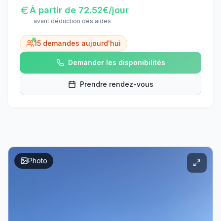
À partir de
72.52
€/jour
avant déduction des aides
15
demandes aujourd'hui
Demander les disponibilités
Prendre rendez-vous
Photo