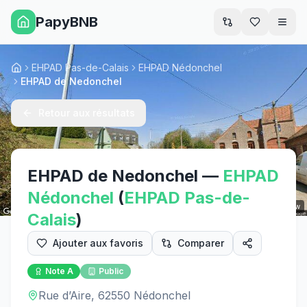
PapyBNB
Men
EHPAD Pas-de-Calais
EHPAD Nédonchel
Accueil
EHPAD de Nedonchel
Retour aux résultats
EHPAD de Nedonchel
—
EHPAD
Nédonchel
(
EHPAD
Pas-de-
Street View
Calais
)
Ajouter aux favoris
Comparer
Note
A
Public
Rue d’Aire, 62550 Nédonchel