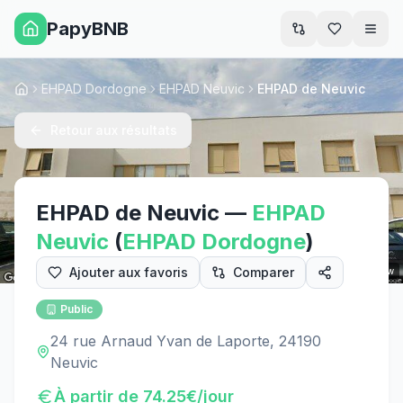
PapyBNB
Men
EHPAD Dordogne
EHPAD Neuvic
EHPAD de Neuvic
Accueil
Retour aux résultats
EHPAD de Neuvic
—
EHPAD
Neuvic
(
EHPAD
Dordogne
)
Ajouter aux favoris
Comparer
Street View
Public
24 rue Arnaud Yvan de Laporte, 24190
Neuvic
À partir de
74.25
€/jour