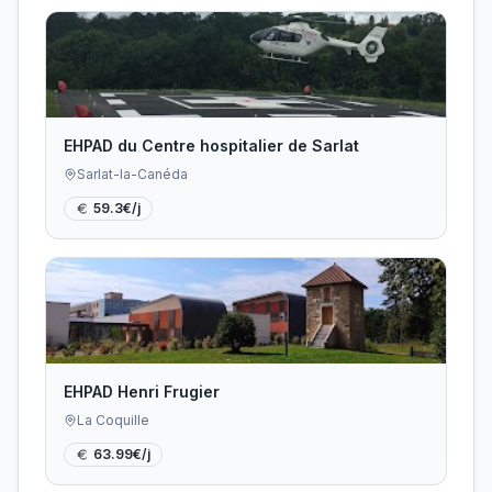
EHPAD du Centre hospitalier de Sarlat
Sarlat-la-Canéda
59.3
€/j
EHPAD Henri Frugier
La Coquille
63.99
€/j