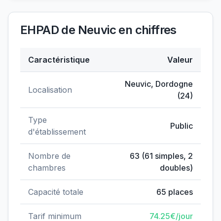
EHPAD de Neuvic
en chiffres
Caractéristique
Valeur
Données clés de
EHPAD de Neuvic
Neuvic
,
Dordogne
Localisation
(
24
)
Type
Public
d'établissement
Nombre de
63
(
61
simples,
2
chambres
doubles)
Capacité totale
65
places
Tarif minimum
74.25
€/jour