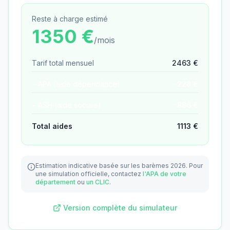
Reste à charge estimé
1350
€
/mois
Tarif total mensuel
2463
€
− APA (aide dépendance)
−
228
€
− ASH (aide sociale)
−
886
€
Total aides
1113
€
Estimation indicative basée sur les barèmes 2026.
Pour
une simulation officielle, contactez
l'APA de votre
département
ou
un CLIC
.
Version complète du simulateur