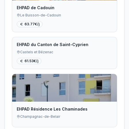
EHPAD de Cadouin
Le Buisson-de-Cadouin
63.77
€/j
EHPAD du Canton de Saint-Cyprien
Castels et Bézenac
61.53
€/j
EHPAD Résidence Les Chaminades
Champagnac-de-Belair