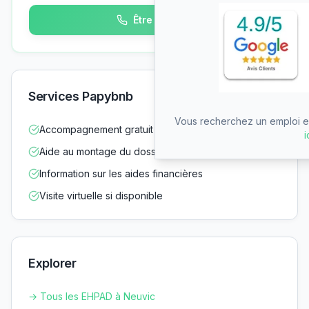
Être rappelé
Services Papybnb
Vous recherchez un emploi en
Accompagnement gratuit dans vos démarches
i
Aide au montage du dossier d'admission
Information sur les aides financières
Visite virtuelle si disponible
Explorer
→ Tous les EHPAD à
Neuvic