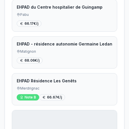
EHPAD du Centre hospitalier de Guingamp
Pabu
66.17
€/j
EHPAD - résidence autonomie Germaine Ledan
Matignon
68.06
€/j
EHPAD Résidence Les Genêts
Merdrignac
Note
B
66.67
€/j