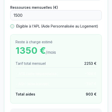
Ressources mensuelles (€)
Éligible à l'APL (Aide Personnalisée au Logement)
Reste à charge estimé
1350
€
/mois
Tarif total mensuel
2253
€
− APA (aide dépendance)
−
106
€
− ASH (aide sociale)
−
797
€
Total aides
903
€