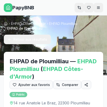
PapyBNB
Men
EHPAD Côtes-d'Armor
EHPAD Ploumilliau
Accueil
EHPAD de Ploumilliau
Retour aux résultats
EHPAD de Ploumilliau
—
EHPAD
Ploumilliau
(
EHPAD
Côtes-
Street View
d'Armor
)
Ajouter aux favoris
Comparer
Public
14 rue Anatole Le Braz, 22300 Ploumilliau