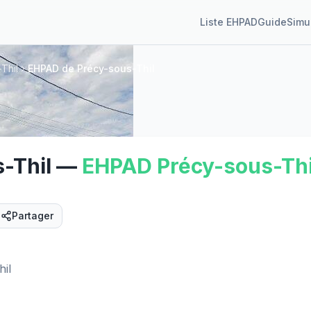
Liste EHPAD
Guide
Simu
Thil
EHPAD de Précy-sous-Thil
-Thil
—
EHPAD
Précy-sous-Thi
Partager
Street View
hil