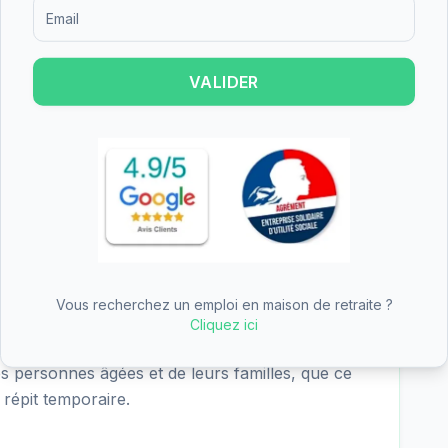
4 - excellent), nutrition (2.9/4 - satisfaisant),
Formulaire d'inscription pour recevoir des informations sur le
 sociale (3.8/4 - excellent). Les points forts de
iés dans les critères les mieux notés.
VALIDER
 de Précy-sous-Thil est de 62.68€/jour
R 5/6 6.12€), soit environ 1912€ par mois avant
rif est inférieur à la moyenne nationale, ce qui en
ible dans le Côte-d'Or. L'APA (Allocation
ir une partie significative du tarif dépendance.
Vous recherchez un emploi en maison de retraite ?
'hébergement permanent, l'hébergement
Cliquez ici
 de nuit. Cette diversité d'offres permet de
es personnes âgées et de leurs familles, que ce
répit temporaire.