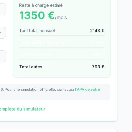
Reste à charge estimé
1350
€
/mois
Tarif total mensuel
2143
€
− APA (aide dépendance)
−
251
€
− ASH (aide sociale)
−
542
€
Total aides
793
€
26.
Pour une simulation officielle, contactez
l'APA de votre
omplète du simulateur