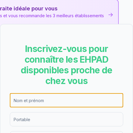
raite idéale pour vous
→
ns et vous recommande les 3 meilleurs établissements
Inscrivez-vous pour
 Précy-sous-Thil
les et des avis collectés pour cet EHPAD
privé non lucratif
connaître les EHPAD
disponibles proche de
chez vous
nale, EHPAD de Précy-sous-Thil a obtenu la note C
. Cette note moyenne indique un niveau de qualité
on identifiés.
re les résultats suivants pour EHPAD de Précy-