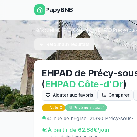
PapyBNB
Accueil
EHPAD Côte-d'Or
EHPAD Précy-sous-
Retour aux résultats
EHPAD de Précy-sous
(
EHPAD
Côte-d'Or
)
Ajouter aux favoris
Comparer
Note
C
Privé non lucratif
45 rue de l'Eglise, 21390 Précy-sous-T
À partir de
62.68
€/jour
avant déduction des aides