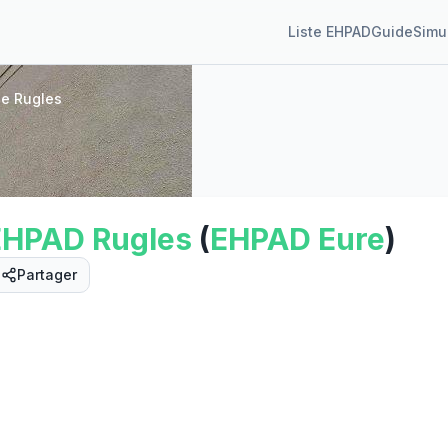
Liste EHPAD
Guide
Simu
e Rugles
EHPAD
Rugles
(
EHPAD
Eure
)
Partager
Street View