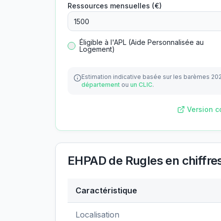
Ressources mensuelles (€)
Éligible à l'APL (Aide Personnalisée au
Logement)
Estimation indicative basée sur les barèmes 20
département
ou
un CLIC
.
Version c
EHPAD de Rugles
en chiffre
Caractéristique
Données clés de
EHPAD de Rugles
Localisation