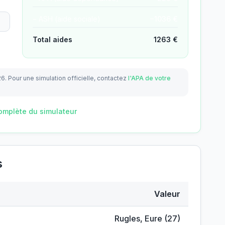
− ASH (aide sociale)
−
1036
€
Total aides
1263
€
26.
Pour une simulation officielle, contactez
l'APA de votre
omplète du simulateur
s
Valeur
Rugles
,
Eure
(
27
)