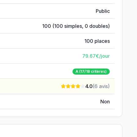
Public
100
(
100
simples,
0
doubles)
100
places
79.67
€/jour
A
(17/18 critères)
4.0
(
6
avis)
Non