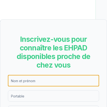
ent permanent, l'hébergement temporaire,
tte diversité d'offres permet de s'adapter aux
gées et de leurs familles, que ce soit pour un
Inscrivez-vous pour
aire.
connaître les EHPAD
disponibles proche de
 une note de 4/5 basée sur 6 avis. Cette bonne
chez vous
es familles qui ont choisi cet établissement.
 un établissement de taille moyenne.
res.