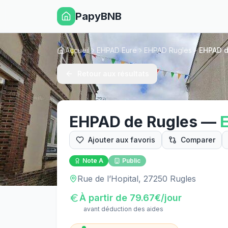
PapyBNB
Accueil
EHPAD Eure
EHPAD Rugles
EHPAD d
Retour aux résultats
EHPAD de Rugles
—
Ajouter aux favoris
Comparer
Note
A
Public
Rue de l’Hopital, 27250 Rugles
À partir de
79.67
€/jour
avant déduction des aides