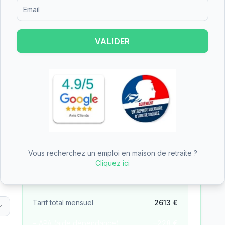
Formulaire d'inscription pour recevoir des informations sur le
 partie du tarif dépendance
VALIDER
n des aides
—
EHPAD de Rugles
des aides (APA, APL, ASH)
— tarifs pré-remplis avec
Vous recherchez un emploi en maison de retraite ?
Reste à charge estimé
Cliquez ici
1350
€
/mois
Tarif total mensuel
2613
€
− APA (aide dépendance)
−
228
€