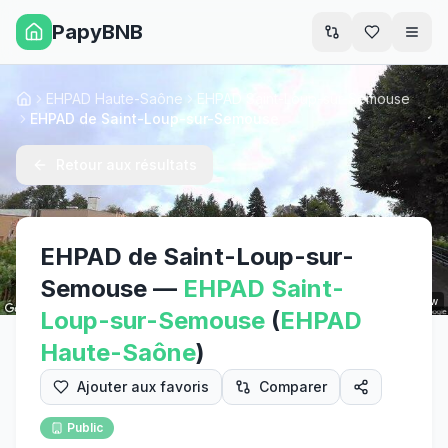
PapyBNB
Men
EHPAD Haute-Saône
EHPAD Saint-Loup-sur-Semouse
Accueil
EHPAD de Saint-Loup-sur-Semouse
Retour aux résultats
EHPAD de Saint-Loup-sur-
Semouse
—
EHPAD
Saint-
Street View
Loup-sur-Semouse
(
EHPAD
Haute-Saône
)
Ajouter aux favoris
Comparer
Public