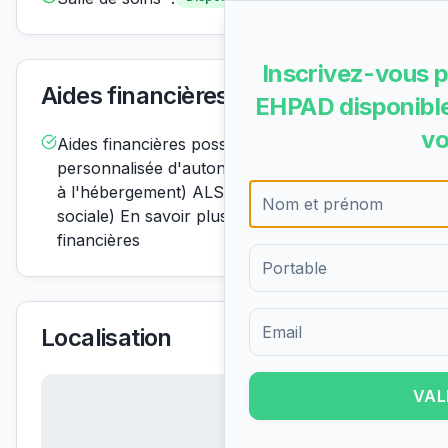
Inscrivez-vous p
Aides financières acceptées
EHPAD disponible
vo
Aides financières possiblesAPA (allocation
personnalisée d'autonomie) ASH (aide sociale
à l'hébergement) ALS (allocation de logement
sociale) En savoir plus sur les aides
financières
Localisation
Formulaire d'inscription pour 
VAL