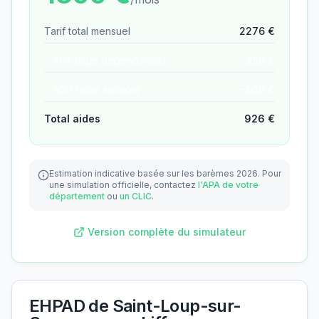
Tarif total mensuel
2276
€
− APA (aide dépendance)
−
258
€
− ASH (aide sociale)
−
668
€
Total aides
926
€
Estimation indicative basée sur les barèmes 2026.
Pour
une simulation officielle, contactez
l'APA de votre
département
ou
un CLIC
.
Version complète du simulateur
EHPAD de Saint-Loup-sur-