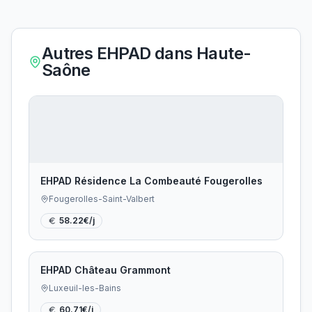
Autres EHPAD dans
Haute-
Saône
EHPAD Résidence La Combeauté Fougerolles
Fougerolles-Saint-Valbert
58.22
€/j
EHPAD Château Grammont
Luxeuil-les-Bains
60.71
€/j