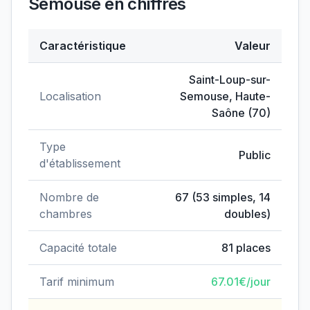
Semouse
en chiffres
Caractéristique
Valeur
Données clés de
EHPAD de Saint-Loup-sur-Semous
Saint-Loup-sur-
Localisation
Semouse
,
Haute-
Saône
(
70
)
Type
Public
d'établissement
Nombre de
67
(
53
simples,
14
chambres
doubles)
Capacité totale
81
places
Tarif minimum
67.01
€/jour