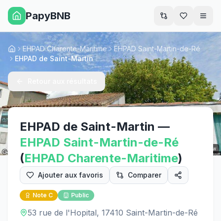
PapyBNB
Men
EHPAD Charente-Maritime
EHPAD Saint-Martin-de-Ré
Accueil
EHPAD de Saint-Martin
Retour aux résultats
EHPAD de Saint-Martin
—
EHPAD
Saint-Martin-de-Ré
Street View
(
EHPAD
Charente-Maritime
)
Ajouter aux favoris
Comparer
Note
C
Public
53 rue de l'Hopital, 17410 Saint-Martin-de-Ré