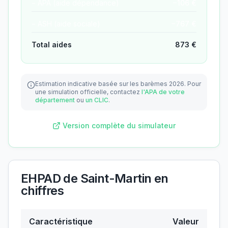
− APA (aide dépendance)
−
106
€
− ASH (aide sociale)
−
767
€
Total aides
873
€
Estimation indicative basée sur les barèmes 2026.
Pour
une simulation officielle, contactez
l'APA de votre
département
ou
un CLIC
.
Version complète du simulateur
EHPAD de Saint-Martin
en
chiffres
Caractéristique
Valeur