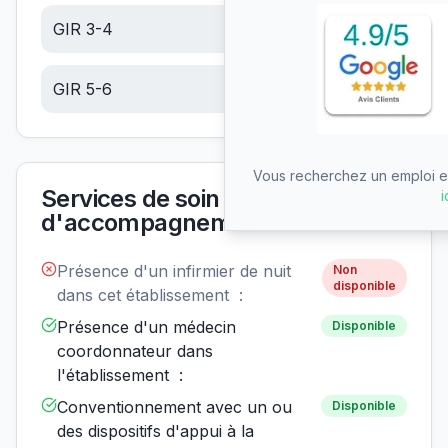
GIR 3-4
6.10
€/jour
GIR 5-6
6.10
€/jour
Vous recherchez un emploi en
Services de soin et
i
d'accompagnement
Présence d'un infirmier de nuit
Non
disponible
dans cet établissement :
Présence d'un médecin
Disponible
coordonnateur dans
l'établissement :
Conventionnement avec un ou
Disponible
des dispositifs d'appui à la