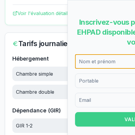
Voir l'évaluation détaillée complète
Inscrivez-vous p
EHPAD disponible
vo
Tarifs journaliers
Hébergement
Chambre simple
68.28
€/jour
Chambre double
68.28
€/jour
Formulaire d'inscription pour 
Dépendance (GIR)
VAL
GIR 1-2
6.10
€/jour