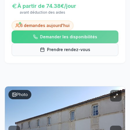
À partir de
74.38
€/jour
avant déduction des aides
6
demandes aujourd'hui
Demander les disponibilités
Prendre rendez-vous
Photo