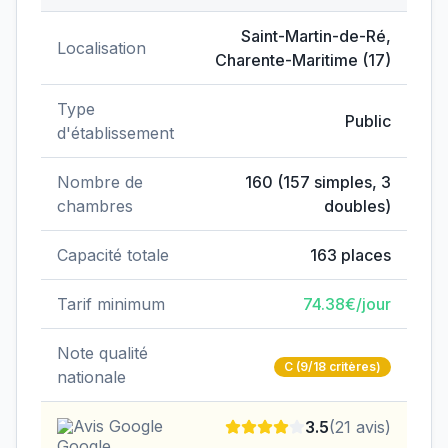
Données clés de
EHPAD de Saint-Martin
Saint-Martin-de-Ré
,
Localisation
Charente-Maritime
(
17
)
Type
Public
d'établissement
Nombre de
160
(
157
simples,
3
chambres
doubles)
Capacité totale
163
places
Tarif minimum
74.38
€/jour
Note qualité
C
(9/18 critères)
nationale
Avis Google
3.5
(
21
avis)