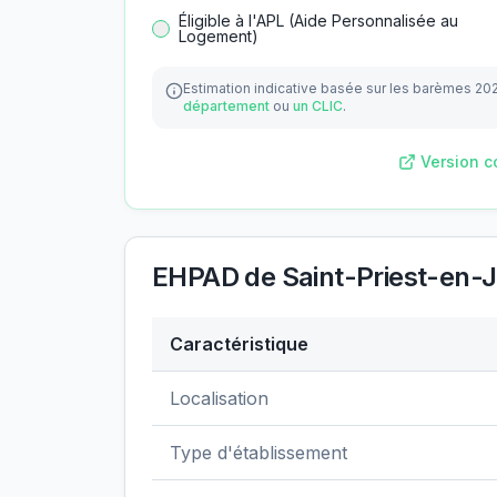
Éligible à l'APL (Aide Personnalisée au
Logement)
Estimation indicative basée sur les barèmes 20
département
ou
un CLIC
.
Version c
EHPAD de Saint-Priest-en-
Caractéristique
Données clés de
EHPAD de Saint-Priest
Localisation
Type d'établissement