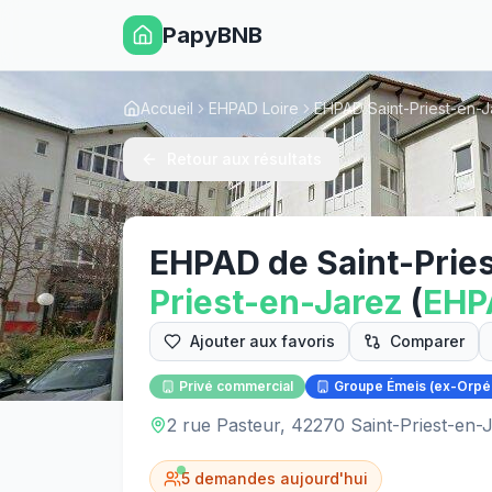
PapyBNB
Accueil
EHPAD Loire
EHPAD Saint-Priest-en-J
Retour aux résultats
EHPAD de Saint-Prie
Priest-en-Jarez
(
EH
Ajouter aux favoris
Comparer
Privé commercial
Groupe Émeis (ex-Orpé
2 rue Pasteur, 42270 Saint-Priest-en-
5
demandes aujourd'hui