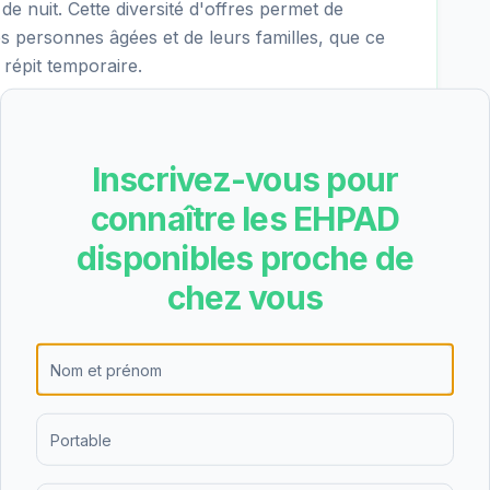
 de nuit. Cette diversité d'offres permet de
es personnes âgées et de leurs familles, que ce
répit temporaire.
-Jarez obtient une note de 3.3/5 basée sur 13
Inscrivez-vous pour
 recommandé de visiter l'établissement pour se
connaître les EHPAD
disponibles proche de
chez vous
t-en-Jarez est un établissement de taille
 98 chambres.
e partie du tarif dépendance
n des aides