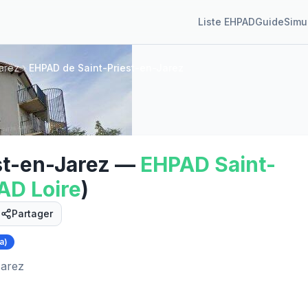
Liste EHPAD
Guide
Simu
arez
EHPAD de Saint-Priest-en-Jarez
st-en-Jarez
—
EHPAD
Saint-
PAD
Loire
)
Partager
a)
Street View
Jarez