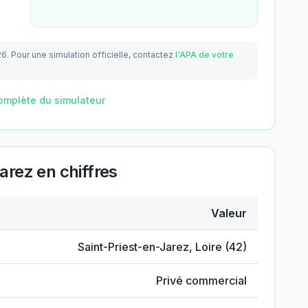
26.
Pour une simulation officielle, contactez
l'APA de votre
omplète du simulateur
Jarez
en chiffres
Valeur
-en-Jarez
Saint-Priest-en-Jarez
,
Loire
(
42
)
Privé commercial