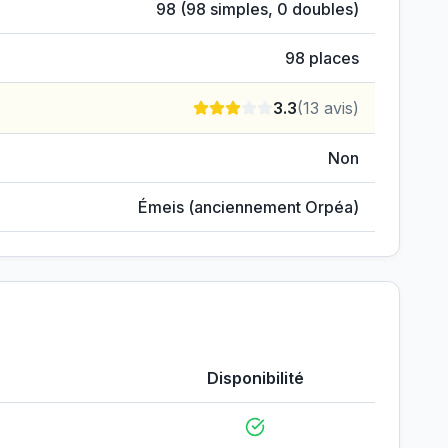
98
(
98
simples,
0
doubles)
98
places
3.3
(
13
avis)
Non
Émeis (anciennement Orpéa)
Disponibilité