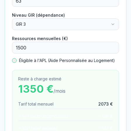
Niveau GIR (dépendance)
GIR 3
Ressources mensuelles (€)
Éligible à l'APL (Aide Personnalisée au Logement)
Reste à charge estimé
1350
€
/mois
Tarif total mensuel
2073
€
− APA (aide dépendance)
−
106
€
− ASH (aide sociale)
−
617
€