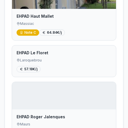
EHPAD Haut Mallet
Massiac
Note
C
64.84
€/j
EHPAD Le Floret
Laroquebrou
57.18
€/j
EHPAD Roger Jalenques
Maurs