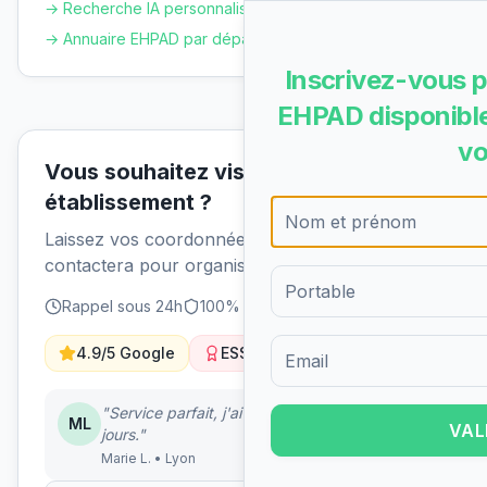
→ Recherche IA personnalisée
→ Annuaire EHPAD par département
Inscrivez-vous p
EHPAD disponible
vo
Vous souhaitez visiter cet
établissement ?
Laissez vos coordonnées et un conseiller vous
contactera pour organiser une visite.
Rappel sous 24h
100% gratuit
Sans engagement
4.9/5 Google
ESS Solidaire
Formulaire d'inscription pour 
"Service parfait, j'ai trouvé un EHPAD en 5
ML
VAL
jours."
Marie L. • Lyon