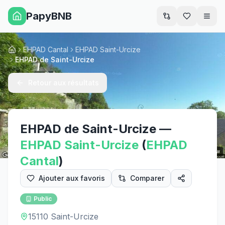
PapyBNB
Men
EHPAD Cantal
EHPAD Saint-Urcize
Accueil
EHPAD de Saint-Urcize
Retour aux résultats
EHPAD de Saint-Urcize
—
EHPAD
Saint-Urcize
(
EHPAD
Street View
Cantal
)
Ajouter aux favoris
Comparer
Public
15110 Saint-Urcize