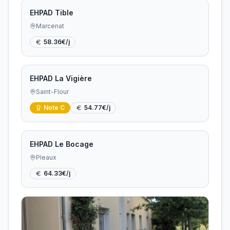
EHPAD Tible
Marcenat
58.36
€/j
EHPAD La Vigière
Saint-Flour
Note
C
54.77
€/j
EHPAD Le Bocage
Pleaux
64.33
€/j