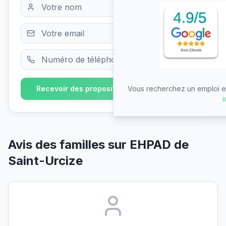
Vous recherchez un emploi en
Recevoir des propositions gratuitement
i
Avis des familles sur
EHPAD de
Saint-Urcize