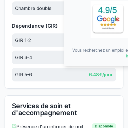
Chambre double
60.00
€/jour
Dépendance (GIR)
GIR 1-2
24.04
€/jour
Vous recherchez un emploi en
i
GIR 3-4
15.26
€/jour
GIR 5-6
6.48
€/jour
Services de soin et
d'accompagnement
Présence d'un infirmier de nuit
Disponible