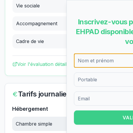
Vie sociale
3.72
/4
(
Excellent
)
Inscrivez-vous p
Accompagnement
3.89
/4
(
Excellent
)
EHPAD disponible
vo
Cadre de vie
2.95
/4
(
Bon
)
Voir l'évaluation détaillée complète
Tarifs journaliers
Formulaire d'inscription pour 
Hébergement
VAL
Chambre simple
60.00
€/jour