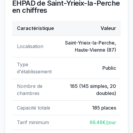
EHPAD de Saint-Yrieix-la-Perche
en chiffres
Caractéristique
Valeur
Données clés de
EHPAD de Saint-Yrieix-la-Perche
Saint-Yrieix-la-Perche
,
Localisation
Haute-Vienne
(
87
)
Type
Public
d'établissement
Nombre de
165
(
145
simples,
20
chambres
doubles)
Capacité totale
185
places
Tarif minimum
66.48
€/jour