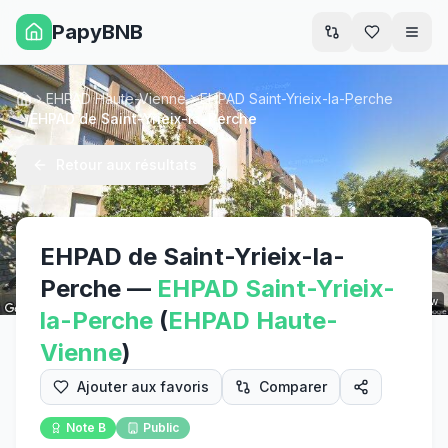
PapyBNB
Men
EHPAD Haute-Vienne
EHPAD Saint-Yrieix-la-Perche
Accueil
EHPAD de Saint-Yrieix-la-Perche
Retour aux résultats
EHPAD de Saint-Yrieix-la-
Perche
—
EHPAD
Saint-Yrieix-
Street View
la-Perche
(
EHPAD
Haute-
Vienne
)
Ajouter aux favoris
Comparer
Note
B
Public