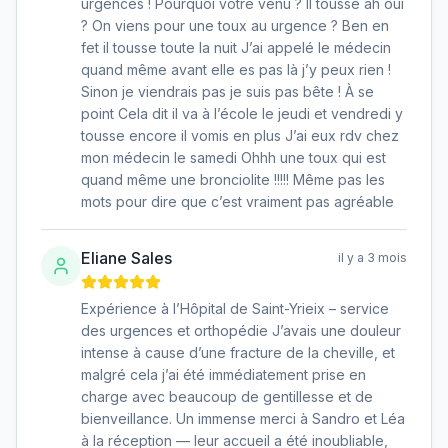
urgences ! Pourquoi votre venu ? Il tousse ah oui
? On viens pour une toux au urgence ? Ben en
fet il tousse toute la nuit J’ai appelé le médecin
quand même avant elle es pas là j’y peux rien !
Sinon je viendrais pas je suis pas bête ! À se
point Cela dit il va à l’école le jeudi et vendredi y
tousse encore il vomis en plus J’ai eux rdv chez
mon médecin le samedi Ohhh une toux qui est
quand même une bronciolite !!!!! Même pas les
mots pour dire que c’est vraiment pas agréable
Eliane Sales
il y a 3 mois
Expérience à l’Hôpital de Saint-Yrieix – service
des urgences et orthopédie J’avais une douleur
intense à cause d’une fracture de la cheville, et
malgré cela j’ai été immédiatement prise en
charge avec beaucoup de gentillesse et de
bienveillance. Un immense merci à Sandro et Léa
à la réception — leur accueil a été inoubliable,