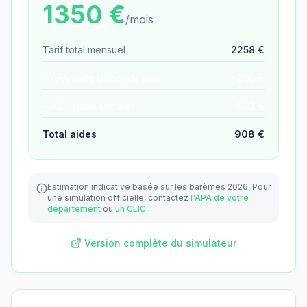
1350
€
/mois
Tarif total mensuel
2258
€
− APA (aide dépendance)
−
265
€
− ASH (aide sociale)
−
643
€
Total aides
908
€
Estimation indicative basée sur les barèmes 2026.
Pour
une simulation officielle, contactez
l'APA de votre
département
ou
un CLIC
.
Version complète du simulateur