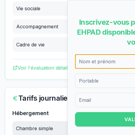
Vie sociale
3.64
/4
(
Excellent
)
Inscrivez-vous p
Accompagnement
2.92
/4
(
Bon
)
EHPAD disponible
vo
Cadre de vie
3.09
/4
(
Bon
)
Voir l'évaluation détaillée complète
Tarifs journaliers
Formulaire d'inscription pour 
Hébergement
VAL
Chambre simple
83.12
€/jour