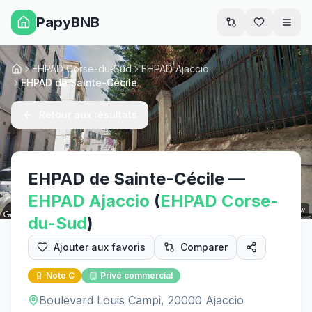
PapyBNB
Men
EHPAD Corse-du-Sud
EHPAD Ajaccio
Accueil
EHPAD de Sainte-Cécile
Retour aux résultats
EHPAD de Sainte-Cécile
—
EHPAD
Ajaccio
(
EHPAD
Corse-
Street View
du-Sud
)
Ajouter aux favoris
Comparer
Note
C
Privé commercial
Boulevard Louis Campi, 20000 Ajaccio