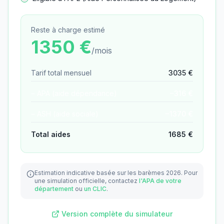
Reste à charge estimé
1350
€
/mois
Tarif total mensuel
3035
€
− APA (aide dépendance)
−
316
€
− ASH (aide sociale)
−
1370
€
Total aides
1685
€
Estimation indicative basée sur les barèmes 2026.
Pour
une simulation officielle, contactez
l'APA de votre
département
ou
un CLIC
.
Version complète du simulateur