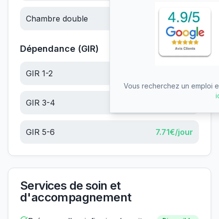
Chambre double
83.12
€/jour
Dépendance (GIR)
GIR 1-2
28.65
€/jour
Vous recherchez un emploi en
i
GIR 3-4
18.18
€/jour
GIR 5-6
7.71
€/jour
Services de soin et
d'accompagnement