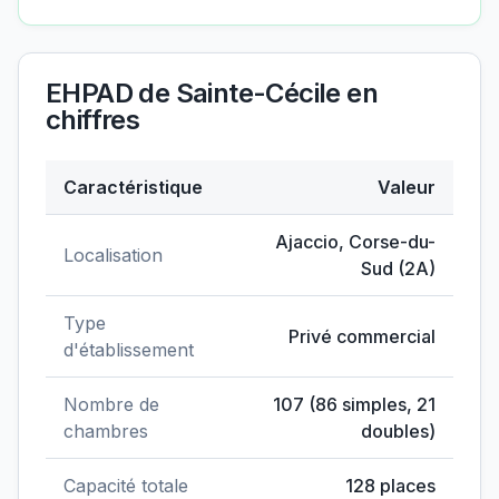
EHPAD de Sainte-Cécile
en
chiffres
Caractéristique
Valeur
Données clés de
EHPAD de Sainte-Cécile
Ajaccio
,
Corse-du-
Localisation
Sud
(
2A
)
Type
Privé commercial
d'établissement
Nombre de
107
(
86
simples,
21
chambres
doubles)
Capacité totale
128
places