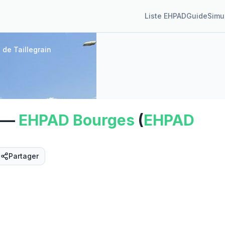
Liste EHPAD
Guide
Simu
de Taillegrain
—
EHPAD
Bourges
(
EHPAD
Partager
Street View