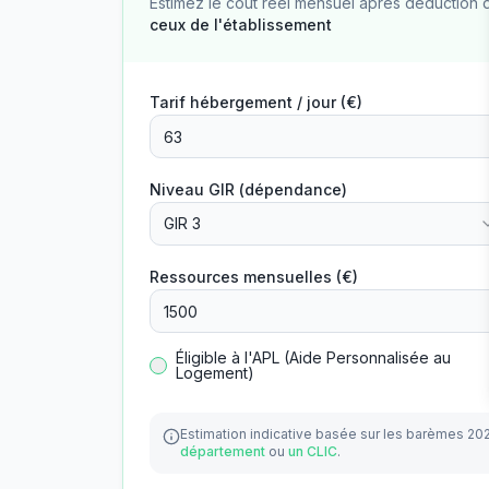
Estimez le coût réel mensuel après déduction 
ceux de l'établissement
Tarif hébergement / jour (€)
Niveau GIR (dépendance)
GIR 3
Ressources mensuelles (€)
Éligible à l'APL (Aide Personnalisée au
Logement)
Estimation indicative basée sur les barèmes 20
département
ou
un CLIC
.