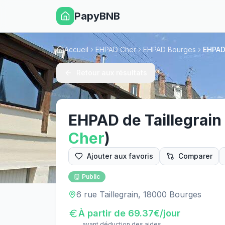
PapyBNB
Accueil
EHPAD Cher
EHPAD Bourges
EHPAD 
Retour aux résultats
EHPAD de Taillegrain
Cher
)
Ajouter aux favoris
Comparer
Public
6 rue Taillegrain, 18000 Bourges
À partir de
69.37
€/jour
avant déduction des aides