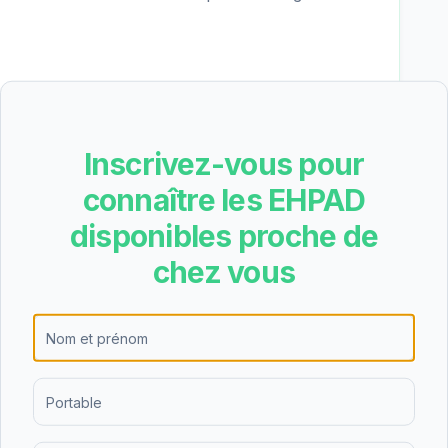
n est un grand établissement. L'établissement
 23 chambres doubles, offrant ainsi un choix
Les grands établissements proposent généralement
Inscrivez-vous pour
t d'activités.
connaître les EHPAD
disponibles proche de
chez vous
e partie du tarif dépendance
n des aides
—
EHPAD de Taillegrain