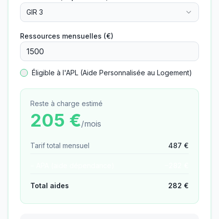
GIR 3
Ressources mensuelles (€)
Éligible à l'APL (Aide Personnalisée au Logement)
Reste à charge estimé
205
€
/mois
Tarif total mensuel
487
€
− APA (aide dépendance)
−
282
€
Total aides
282
€