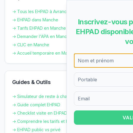
→ Tous les EHPAD à
Avranches
→ EHPAD dans
Manche
Inscrivez-vous p
→ Tarifs EHPAD en
Manche
EHPAD disponible
→ Demander l'APA en
Manche
vo
→ CLIC en
Manche
→ Accueil temporaire en
Manche
Guides & Outils
→ Simulateur de reste à charge
Formulaire d'inscription pour 
→ Guide complet EHPAD
→ Checklist visite en EHPAD
VAL
→ Comprendre les tarifs et le GIR
→ EHPAD public vs privé