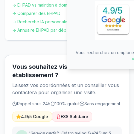
→ EHPAD vs maintien à domicile
→ Comparer des EHPAD
→ Recherche IA personnalisée
→ Annuaire EHPAD par département
Vous recherchez un emploi en
i
Vous souhaitez visiter cet
établissement ?
Laissez vos coordonnées et un conseiller vous
contactera pour organiser une visite.
Rappel sous 24h
100% gratuit
Sans engagement
4.9/5 Google
ESS Solidaire
"Service parfait, j'ai trouvé un EHPAD en 5