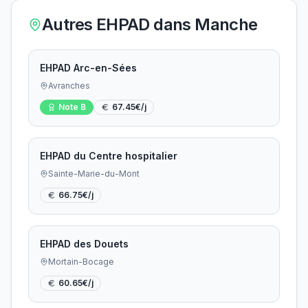
Autres EHPAD dans
Manche
EHPAD Arc-en-Sées
Avranches
Note
B
67.45
€/j
EHPAD du Centre hospitalier
Sainte-Marie-du-Mont
66.75
€/j
EHPAD des Douets
Mortain-Bocage
60.65
€/j