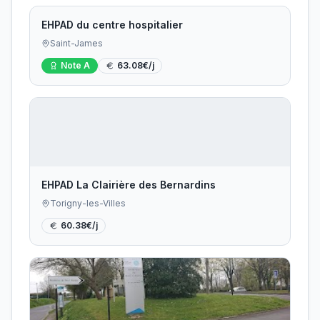
EHPAD du centre hospitalier
Saint-James
Note
A
63.08
€/j
EHPAD La Clairière des Bernardins
Torigny-les-Villes
60.38
€/j