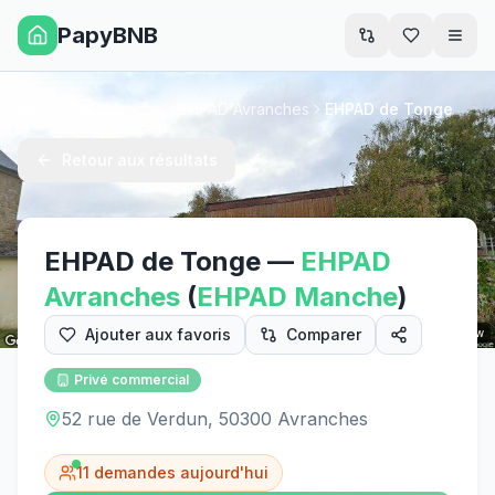
PapyBNB
Men
EHPAD Manche
EHPAD Avranches
EHPAD de Tonge
Accueil
Retour aux résultats
EHPAD de Tonge
—
EHPAD
Avranches
(
EHPAD
Manche
)
Ajouter aux favoris
Comparer
Street View
Privé commercial
52 rue de Verdun, 50300 Avranches
11
demandes aujourd'hui