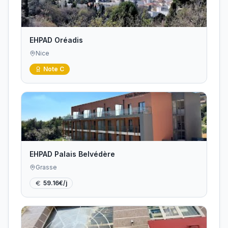
EHPAD Oréadis
Nice
Note
C
EHPAD Palais Belvédère
Grasse
59.16
€/j