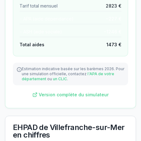
Tarif total mensuel
2823
€
− APA (aide dépendance)
−
227
€
− ASH (aide sociale)
−
1246
€
Total aides
1473
€
Estimation indicative basée sur les barèmes 2026.
Pour
une simulation officielle, contactez
l'APA de votre
département
ou
un CLIC
.
Version complète du simulateur
EHPAD de Villefranche-sur-Mer
en chiffres