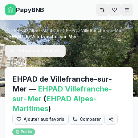
PapyBNB
Men
EHPAD Alpes-Maritimes
EHPAD Villefranche-sur-Mer
Accueil
EHPAD de Villefranche-sur-Mer
Retour aux résultats
EHPAD de Villefranche-sur-
Mer
—
EHPAD
Villefranche-
Street View
sur-Mer
(
EHPAD
Alpes-
Maritimes
)
Ajouter aux favoris
Comparer
Public