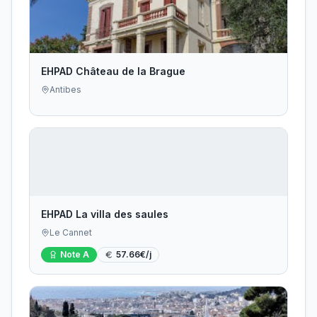
EHPAD Château de la Brague
Antibes
EHPAD La villa des saules
Le Cannet
Note
A
57.66
€/j