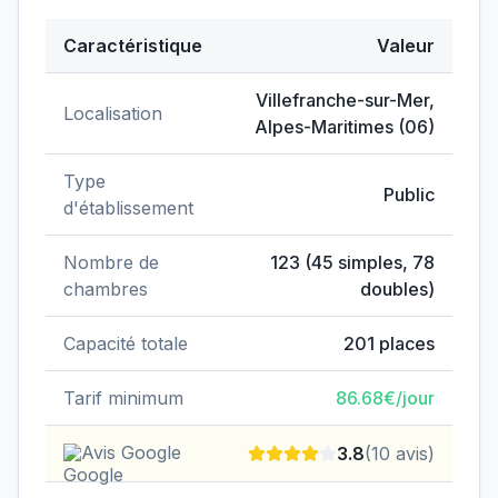
Caractéristique
Valeur
Données clés de
EHPAD de Villefranche-sur-Mer
Villefranche-sur-Mer
,
Localisation
Alpes-Maritimes
(
06
)
Type
Public
d'établissement
Nombre de
123
(
45
simples,
78
chambres
doubles)
Capacité totale
201
places
Tarif minimum
86.68
€/jour
Avis Google
3.8
(
10
avis)