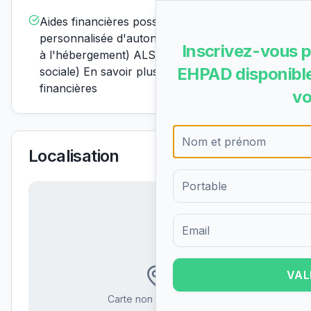
Aides financières possiblesAPA (allocation
personnalisée d'autonomie) ASH (aide sociale
Inscrivez-vous p
à l'hébergement) ALS (allocation de logement
EHPAD disponible
sociale) En savoir plus sur les aides
financières
vo
Localisation
Formulaire d'inscription pour 
VAL
Carte non disponible