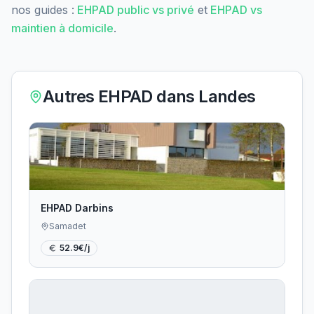
nos guides :
EHPAD public vs privé
et
EHPAD vs
maintien à domicile
.
Autres EHPAD dans
Landes
EHPAD Darbins
Samadet
52.9
€/j