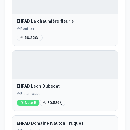
EHPAD La chaumière fleurie
Pouillon
58.22
€/j
EHPAD Léon Dubedat
Biscarrosse
Note
B
70.53
€/j
EHPAD Domaine Nauton Truquez