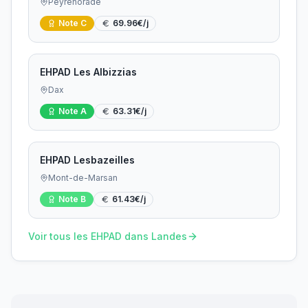
Peyrehorade
Note
C
69.96
€/j
EHPAD Les Albizzias
Dax
Note
A
63.31
€/j
EHPAD Lesbazeilles
Mont-de-Marsan
Note
B
61.43
€/j
Voir tous les EHPAD dans
Landes