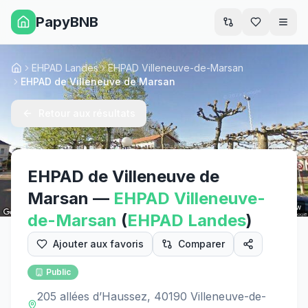
PapyBNB
Men
EHPAD Landes
EHPAD Villeneuve-de-Marsan
Accueil
EHPAD de Villeneuve de Marsan
Retour aux résultats
EHPAD de Villeneuve de
Marsan
—
EHPAD
Villeneuve-
Street View
de-Marsan
(
EHPAD
Landes
)
Ajouter aux favoris
Comparer
Public
205 allées d’Haussez, 40190 Villeneuve-de-