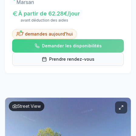
Marsan
À partir de
62.28
€/jour
avant déduction des aides
7
demandes aujourd'hui
Demander les disponibilités
Prendre rendez-vous
Street View