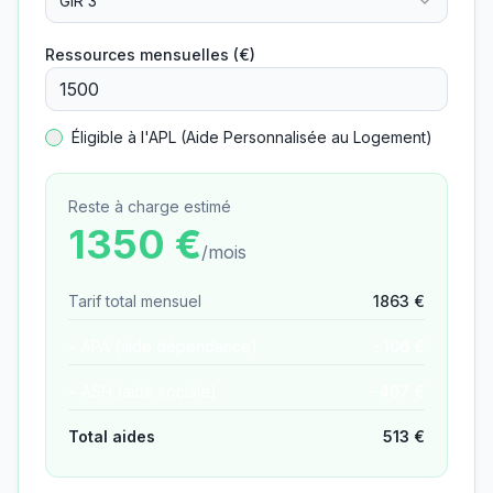
GIR 3
Ressources mensuelles (€)
Éligible à l'APL (Aide Personnalisée au Logement)
Reste à charge estimé
1350
€
/mois
Tarif total mensuel
1863
€
− APA (aide dépendance)
−
106
€
− ASH (aide sociale)
−
407
€
Total aides
513
€