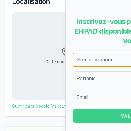
Localisation
Inscrivez-vous p
EHPAD disponible
vo
Carte non disponible
Formulaire d'inscription pour 
Ouvrir dans Google Maps
VAL