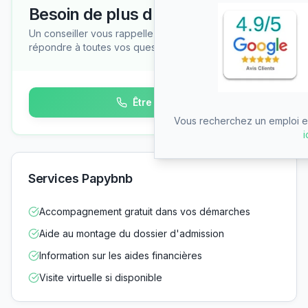
Besoin de plus d'informations ?
Un conseiller vous rappelle gratuitement pour
répondre à toutes vos questions
Être rappelé
Vous recherchez un emploi en
i
Services Papybnb
Accompagnement gratuit dans vos démarches
Aide au montage du dossier d'admission
Information sur les aides financières
Visite virtuelle si disponible