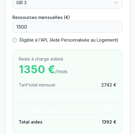
GIR 3
Ressources mensuelles (€)
Éligible à l'APL (Aide Personnalisée au Logement)
Reste à charge estimé
1350
€
/mois
Tarif total mensuel
2742
€
− APA (aide dépendance)
−
250
€
− ASH (aide sociale)
−
1142
€
Total aides
1392
€