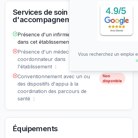
Services de soin et
d'accompagnement
Présence d'un infirmier de nuit
Disponible
dans cet établissement :
Présence d'un médecin
Non
Vous recherchez un emploi en
disponible
coordonnateur dans
i
l'établissement :
Conventionnement avec un ou
Non
disponible
des dispositifs d'appui à la
coordination des parcours de
santé :
Équipements