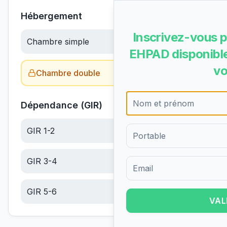
Hébergement
Inscrivez-vous p
Chambre simple
76.55
€/jour
EHPAD disponible
vo
Chambre double
Obtenir le tarif →
Dépendance (GIR)
GIR 1-2
22.67
€/jour
GIR 3-4
14.39
€/jour
Formulaire d'inscription pour 
GIR 5-6
6.10
€/jour
VAL