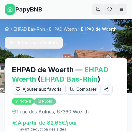
PapyBNB
Men
EHPAD Bas-Rhin
EHPAD Wœrth
EHPAD de Woerth
Accueil
Retour aux résultats
EHPAD de Woerth
—
EHPAD
Wœrth
(
EHPAD
Bas-Rhin
)
Ajouter aux favoris
Comparer
Street View
Note
B
Public
1 rue des Aulnes, 67360 Wœrth
À partir de
82.65
€/jour
avant déduction des aides