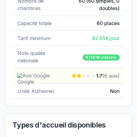
Nombre de
60
(
60
simples,
0
chambres
doubles)
Capacité totale
60
places
Tarif minimum
82.65
€/jour
Note qualité
B
(14/18 critères)
nationale
Avis Google
1.7
(
6
avis)
Unité Alzheimer
Non
Types d'accueil disponibles