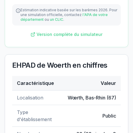
Estimation indicative basée sur les barèmes 2026.
Pour
une simulation officielle, contactez
l'APA de votre
département
ou
un CLIC
.
Version complète du simulateur
EHPAD de Woerth
en chiffres
Caractéristique
Valeur
Données clés de
EHPAD de Woerth
Localisation
Wœrth
,
Bas-Rhin
(
67
)
Type
Public
d'établissement