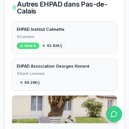
Autres EHPAD dans
Pas-de-
Calais
EHPAD Institut Calmette
Camiers
Note
B
62.82
€/j
EHPAD Association Georges Honoré
Saint-Léonard
69.29
€/j