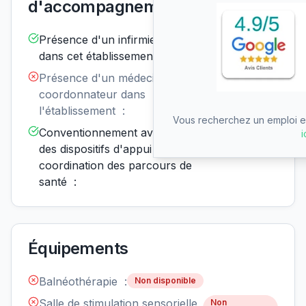
d'accompagnement
Présence d'un infirmier de nuit
Disponible
dans cet établissement :
Présence d'un médecin
Non
disponible
coordonnateur dans
l'établissement :
Vous recherchez un emploi en
Conventionnement avec un ou
Disponible
i
des dispositifs d'appui à la
coordination des parcours de
santé :
Équipements
Balnéothérapie :
Non disponible
Salle de stimulation sensorielle
Non