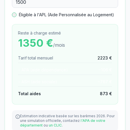
Éligible à l'APL (Aide Personnalisée au Logement)
Reste à charge estimé
1350
€
/mois
Tarif total mensuel
2223
€
− APA (aide dépendance)
−
106
€
− ASH (aide sociale)
−
767
€
Total aides
873
€
Estimation indicative basée sur les barèmes 2026.
Pour
une simulation officielle, contactez
l'APA de votre
département
ou
un CLIC
.