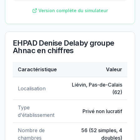
Version complète du simulateur
EHPAD Denise Delaby groupe
Ahnac
en chiffres
Caractéristique
Valeur
Données clés de
EHPAD Denise Delaby groupe Ahn
Liévin
,
Pas-de-Calais
Localisation
(
62
)
Type
Privé non lucratif
d'établissement
Nombre de
56
(
52
simples,
4
chambres
doubles)