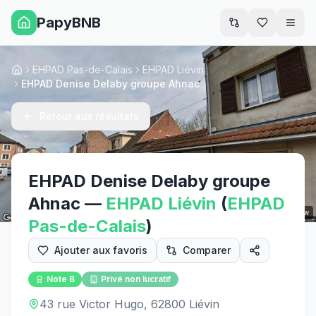
PapyBNB
Men
EHPAD Pas-de-Calais
EHPAD Liévin
Accueil
EHPAD Denise Delaby groupe Ahnac
Retour aux résultats
EHPAD Denise Delaby groupe
Ahnac
—
EHPAD
Liévin
(
EHPAD
Street View
Pas-de-Calais
)
Ajouter aux favoris
Comparer
Note
B
Privé non lucratif
43 rue Victor Hugo, 62800 Liévin