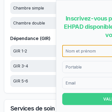
Chambre simple
68.43
€/jour
Inscrivez-vous p
Chambre double
68.43
€/jour
EHPAD disponible
vo
Dépendance (GIR)
GIR 1-2
6.10
€/jour
GIR 3-4
6.10
€/jour
GIR 5-6
6.10
€/jour
Formulaire d'inscription pour 
VAL
Services de soin et