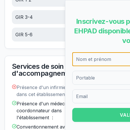
GIR 3-4
6.10
€/jour
Inscrivez-vous p
EHPAD disponible
GIR 5-6
6.10
€/jour
vo
Services de soin et
d'accompagnement
Présence d'un infirmier de nuit
Non
disponible
dans cet établissement :
Formulaire d'inscription pour 
Présence d'un médecin
Disponible
coordonnateur dans
VAL
l'établissement :
Conventionnement avec un ou
Disponible