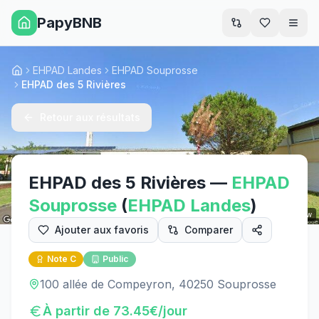
PapyBNB
Men
EHPAD Landes
EHPAD Souprosse
Accueil
EHPAD des 5 Rivières
Retour aux résultats
EHPAD des 5 Rivières
—
EHPAD
Souprosse
(
EHPAD
Landes
)
Street View
Ajouter aux favoris
Comparer
Note
C
Public
100 allée de Compeyron, 40250 Souprosse
À partir de
73.45
€/jour