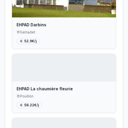
EHPAD Darbins
Samadet
52.9
€/j
EHPAD La chaumière fleurie
Pouillon
58.22
€/j