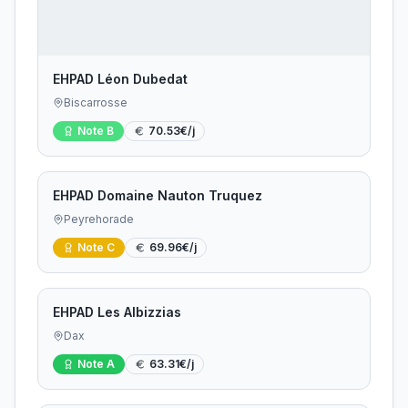
EHPAD Léon Dubedat
Biscarrosse
Note
B
70.53
€/j
EHPAD Domaine Nauton Truquez
Peyrehorade
Note
C
69.96
€/j
EHPAD Les Albizzias
Dax
Note
A
63.31
€/j