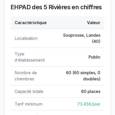
EHPAD des 5 Rivières
en chiffres
Caractéristique
Valeur
Données clés de
EHPAD des 5 Rivières
Souprosse
,
Landes
Localisation
(
40
)
Type
Public
d'établissement
Nombre de
60
(
60
simples,
0
chambres
doubles)
Capacité totale
60
places
Tarif minimum
73.45
€/jour