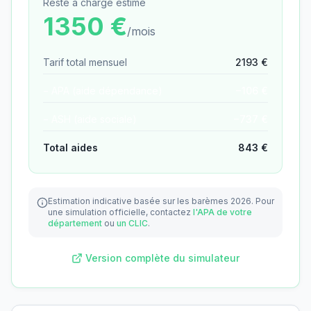
Reste à charge estimé
1350
€
/mois
Tarif total mensuel
2193
€
− APA (aide dépendance)
−
106
€
− ASH (aide sociale)
−
737
€
Total aides
843
€
Estimation indicative basée sur les barèmes 2026.
Pour
une simulation officielle, contactez
l'APA de votre
département
ou
un CLIC
.
Version complète du simulateur