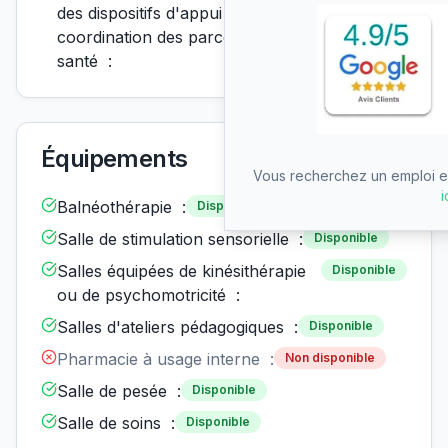
des dispositifs d'appui à la
coordination des parcours de
santé :
Équipements
Vous recherchez un emploi en
i
Balnéothérapie :
Disponible
Salle de stimulation sensorielle :
Disponible
Salles équipées de kinésithérapie
Disponible
ou de psychomotricité :
Salles d'ateliers pédagogiques :
Disponible
Pharmacie à usage interne :
Non disponible
Salle de pesée :
Disponible
Salle de soins :
Disponible