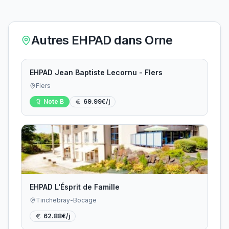
Autres EHPAD dans
Orne
EHPAD Jean Baptiste Lecornu - Flers
Flers
Note
B
69.99
€/j
EHPAD L'Ésprit de Famille
Tinchebray-Bocage
62.88
€/j