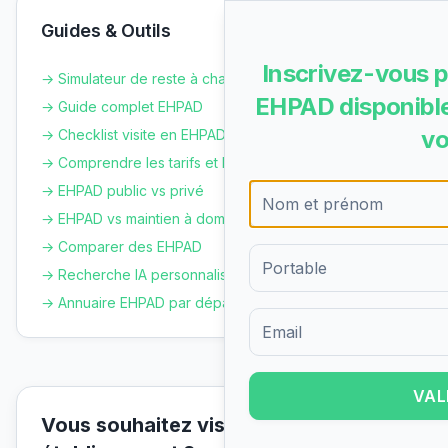
Guides & Outils
Inscrivez-vous p
→ Simulateur de reste à charge
EHPAD disponible
→ Guide complet EHPAD
vo
→ Checklist visite en EHPAD
→ Comprendre les tarifs et le GIR
→ EHPAD public vs privé
→ EHPAD vs maintien à domicile
→ Comparer des EHPAD
→ Recherche IA personnalisée
→ Annuaire EHPAD par département
Formulaire d'inscription pour 
VAL
Vous souhaitez visiter cet