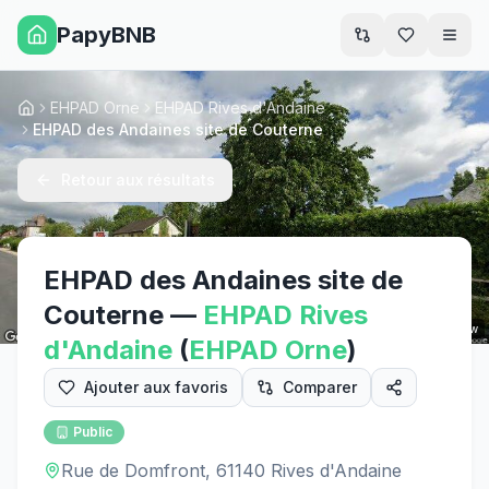
PapyBNB
Men
EHPAD Orne
EHPAD Rives d'Andaine
Accueil
EHPAD des Andaines site de Couterne
Retour aux résultats
EHPAD des Andaines site de
Couterne
—
EHPAD
Rives
Street View
d'Andaine
(
EHPAD
Orne
)
Ajouter aux favoris
Comparer
Public
Rue de Domfront, 61140 Rives d'Andaine