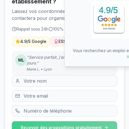
établissement ?
Laissez vos coordonnées et un conseiller vous
contactera pour organiser une visite.
Rappel sous 24h
100% gratuit
Sans engagement
4.9/5 Google
ESS Solidaire
Vous recherchez un emploi en
i
"Service parfait, j'ai trouvé un EHPAD en 5
ML
jours."
Marie L. • Lyon
Recevoir des propositions gratuitement