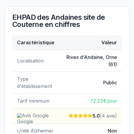
EHPAD des Andaines site de
Couterne
en chiffres
Caractéristique
Valeur
Données clés de
EHPAD des Andaines site de Couter
Rives d'Andaine
,
Orne
Localisation
(
61
)
Type
Public
d'établissement
Tarif minimum
72.22
€/jour
Avis Google
5.0
(
4
avis)
Unité Alzheimer
Non