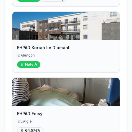
EHPAD Korian Le Diamant
Alençon
Note
A
EHPAD Foisy
L'Aigle
64.57
€/j