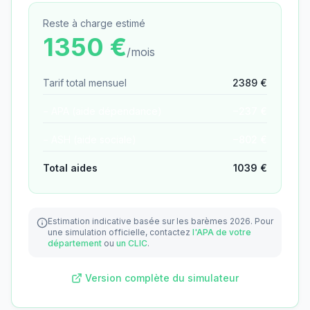
Reste à charge estimé
1350
€
/mois
Tarif total mensuel
2389
€
− APA (aide dépendance)
−
237
€
− ASH (aide sociale)
−
802
€
Total aides
1039
€
Estimation indicative basée sur les barèmes 2026.
Pour
une simulation officielle, contactez
l'APA de votre
département
ou
un CLIC
.
Version complète du simulateur