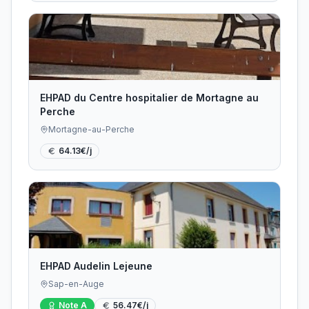
EHPAD du Centre hospitalier de Mortagne au
Perche
Mortagne-au-Perche
64.13
€/j
EHPAD Audelin Lejeune
Sap-en-Auge
Note
A
56.47
€/j