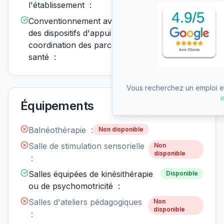
l'établissement :
Conventionnement avec un ou
Disponible
des dispositifs d'appui à la
coordination des parcours de
santé :
Vous recherchez un emploi en
i
Équipements
Balnéothérapie :
Non disponible
Salle de stimulation sensorielle
Non
disponible
:
Salles équipées de kinésithérapie
Disponible
ou de psychomotricité :
Salles d'ateliers pédagogiques
Non
disponible
: