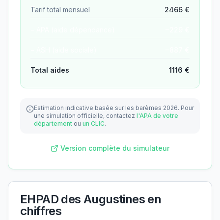
Tarif total mensuel
2466
€
− APA (aide dépendance)
−
229
€
− ASH (aide sociale)
−
887
€
Total aides
1116
€
Estimation indicative basée sur les barèmes 2026.
Pour
une simulation officielle, contactez
l'APA de votre
département
ou
un CLIC
.
Version complète du simulateur
EHPAD des Augustines
en
chiffres