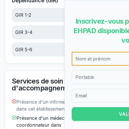
Dépendance (GIR)
GIR 1-2
20.79
€/jour
Inscrivez-vous p
EHPAD disponible
GIR 3-4
13.20
€/jour
vo
GIR 5-6
5.60
€/jour
Services de soin et
d'accompagnement
Formulaire d'inscription pour 
Présence d'un infirmier de nuit
Non
disponible
dans cet établissement :
VAL
Présence d'un médecin
Disponible
coordonnateur dans