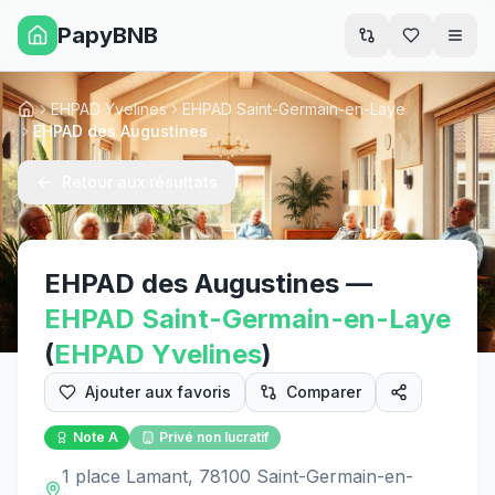
PapyBNB
Men
EHPAD Yvelines
EHPAD Saint-Germain-en-Laye
Accueil
EHPAD des Augustines
Retour aux résultats
EHPAD des Augustines
—
EHPAD
Saint-Germain-en-Laye
(
EHPAD
Yvelines
)
Ajouter aux favoris
Comparer
Note
A
Privé non lucratif
1 place Lamant, 78100 Saint-Germain-en-