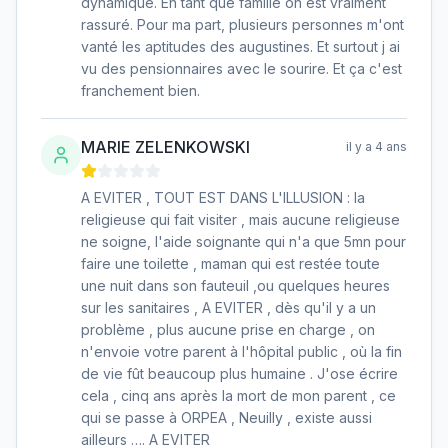
dynamique. En tant que famille on est vraiment
rassuré. Pour ma part, plusieurs personnes m'ont
vanté les aptitudes des augustines. Et surtout j ai
vu des pensionnaires avec le sourire. Et ça c'est
franchement bien.
MARIE ZELENKOWSKI
il y a 4 ans
A EVITER , TOUT EST DANS L'ILLUSION : la
religieuse qui fait visiter , mais aucune religieuse
ne soigne, l'aide soignante qui n'a que 5mn pour
faire une toilette , maman qui est restée toute
une nuit dans son fauteuil ,ou quelques heures
sur les sanitaires , A EVITER , dès qu'il y a un
problème , plus aucune prise en charge , on
n'envoie votre parent à l'hôpital public , où la fin
de vie fût beaucoup plus humaine . J'ose écrire
cela , cinq ans après la mort de mon parent , ce
qui se passe à ORPEA , Neuilly , existe aussi
ailleurs …. A EVITER