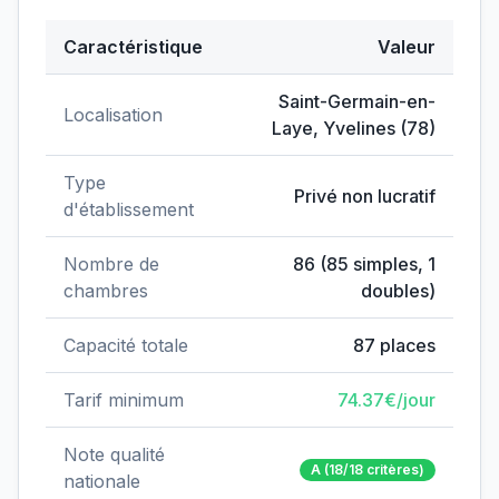
Caractéristique
Valeur
Données clés de
EHPAD des Augustines
Saint-Germain-en-
Localisation
Laye
,
Yvelines
(
78
)
Type
Privé non lucratif
d'établissement
Nombre de
86
(
85
simples,
1
chambres
doubles)
Capacité totale
87
places
Tarif minimum
74.37
€/jour
Note qualité
A
(18/18 critères)
nationale