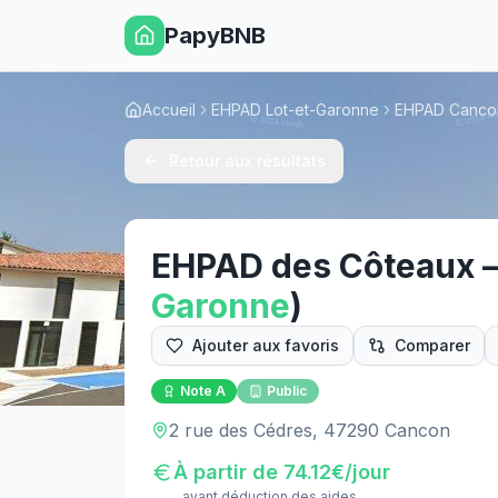
PapyBNB
Accueil
EHPAD Lot-et-Garonne
EHPAD Canco
Retour aux résultats
EHPAD des Côteaux
Garonne
)
Ajouter aux favoris
Comparer
Note
A
Public
2 rue des Cédres, 47290 Cancon
À partir de
74.12
€/jour
avant déduction des aides