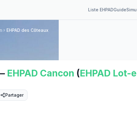
Liste EHPAD
Guide
Simu
n
EHPAD des Côteaux
—
EHPAD
Cancon
(
EHPAD
Lot-e
Partager
Street View