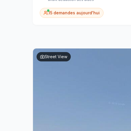
15
demandes aujourd'hui
Street View