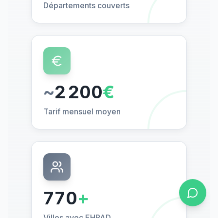
Départements couverts
~
2 200
€
Tarif mensuel moyen
770
+
Villes avec EHPAD