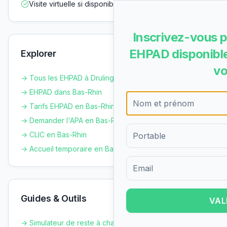
Visite virtuelle si disponible
Inscrivez-vous p
EHPAD disponible
Explorer
vo
→ Tous les EHPAD à
Drulingen
→ EHPAD dans
Bas-Rhin
→ Tarifs EHPAD en
Bas-Rhin
→ Demander l'APA en
Bas-Rhin
→ CLIC en
Bas-Rhin
→ Accueil temporaire en
Bas-Rhin
Formulaire d'inscription pour 
Guides & Outils
VAL
→ Simulateur de reste à charge