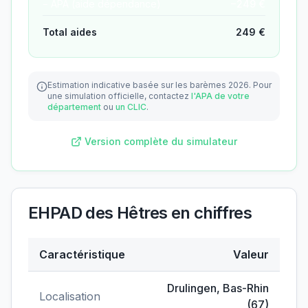
− APA (aide dépendance)
−
249
€
Total aides
249
€
Estimation indicative basée sur les barèmes 2026.
Pour
une simulation officielle, contactez
l'APA de votre
département
ou
un CLIC
.
Version complète du simulateur
EHPAD des Hêtres
en chiffres
Caractéristique
Valeur
Données clés de
EHPAD des Hêtres
Drulingen
,
Bas-Rhin
Localisation
(
67
)