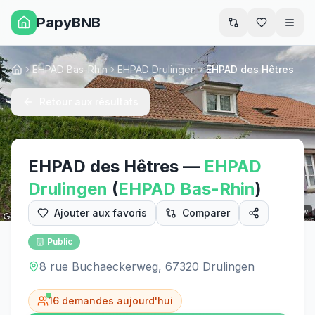
PapyBNB
Men
EHPAD Bas-Rhin
EHPAD Drulingen
EHPAD des Hêtres
Accueil
Retour aux résultats
EHPAD des Hêtres
—
EHPAD
Drulingen
(
EHPAD
Bas-Rhin
)
Ajouter aux favoris
Comparer
Street View
Public
8 rue Buchaeckerweg, 67320 Drulingen
16
demandes aujourd'hui