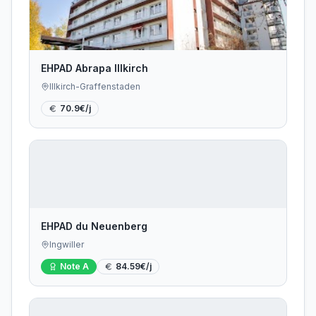
EHPAD Abrapa Illkirch
Illkirch-Graffenstaden
70.9
€/j
EHPAD du Neuenberg
Ingwiller
Note
A
84.59
€/j