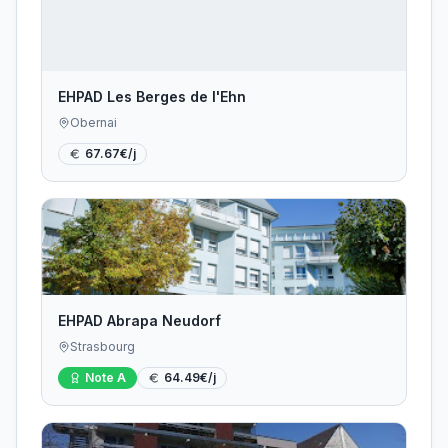
EHPAD Les Berges de l'Ehn
Obernai
67.67
€/j
EHPAD Abrapa Neudorf
Strasbourg
Note
A
64.49
€/j