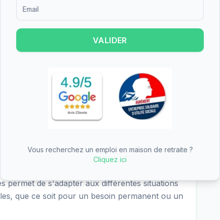
re les résultats suivants pour EHPAD des Prés :
Formulaire d'inscription pour recevoir des informations sur le
nt), nutrition (3.2/4 - excellent), cadre de vie
4 - excellent). Les points forts de l'établissement
tères les mieux notés.
VALIDER
D des Prés est de 68.79€/jour (hébergement
 soit environ 2098€ par mois avant déduction
érieur à la moyenne nationale, ce qui en fait une
 le Loiret. L'APA (Allocation Personnalisée
ignificative du tarif dépendance.
Vous recherchez un emploi en maison de retraite ?
Cliquez ici
nt permanent, l'hébergement temporaire,
fres permet de s'adapter aux différentes situations
lles, que ce soit pour un besoin permanent ou un