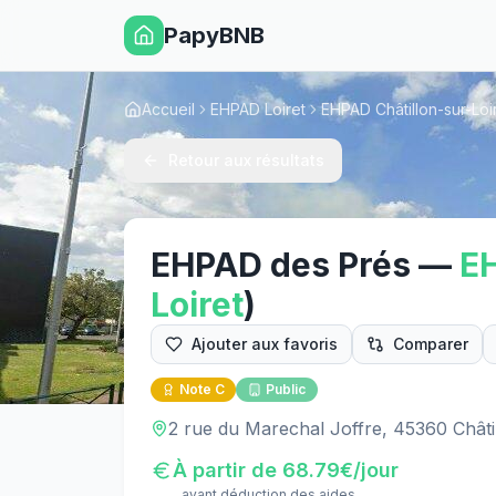
PapyBNB
Accueil
EHPAD Loiret
EHPAD Châtillon-sur-Loi
Retour aux résultats
EHPAD des Prés
—
E
Loiret
)
Ajouter aux favoris
Comparer
Note
C
Public
2 rue du Marechal Joffre, 45360 Châti
À partir de
68.79
€/jour
avant déduction des aides