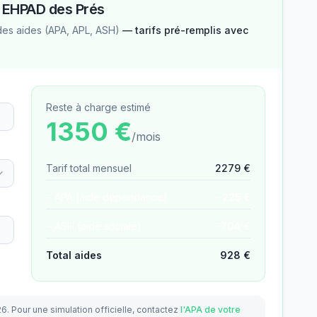
—
EHPAD des Prés
des aides (APA, APL, ASH)
— tarifs pré-remplis avec
Reste à charge estimé
1350
€
/mois
Tarif total mensuel
2279
€
− APA (aide dépendance)
−
225
€
− ASH (aide sociale)
−
704
€
Total aides
928
€
26.
Pour une simulation officielle, contactez
l'APA de votre