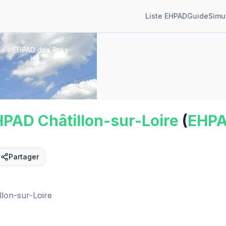
Liste EHPAD
Guide
Simu
re
EHPAD des Prés
HPAD
Châtillon-sur-Loire
(
EHP
Partager
Street View
llon-sur-Loire