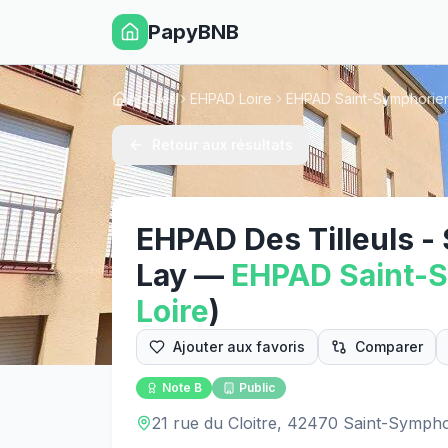
PapyBNB
Accueil
EHPAD Loire
EHPAD Saint-Symphorie
Retour aux résultats
EHPAD Des Tilleuls -
Lay
—
EHPAD
Saint-
Loire
)
Ajouter aux favoris
Comparer
Note
B
Public
21 rue du Cloitre, 42470 Saint-Symph