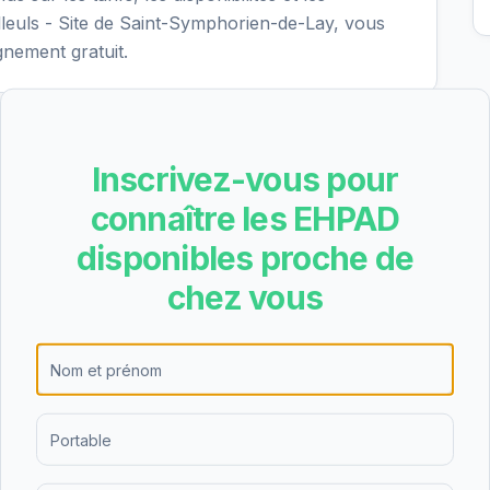
leuls - Site de Saint-Symphorien-de-Lay, vous
gnement gratuit.
raite idéale pour vous
Inscrivez-vous pour
→
ns et vous recommande les 3 meilleurs établissements
connaître les EHPAD
disponibles proche de
chez vous
 Tilleuls - Site de Saint-
les et des avis collectés pour cet EHPAD
public
situé à
ymphorien-de-Lay a obtenu la note B lors de