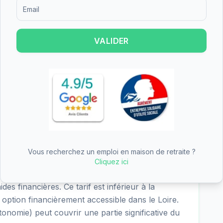
 13 critères atteints sur 18 (72%). Cette note
Formulaire d'inscription pour recevoir des informations sur le
 EHPAD du département Loire. La dernière
VALIDER
e les résultats suivants pour EHPAD Des Tilleuls -
ité des prestations (3.7/4 - excellent), nutrition
 - satisfaisant), vie sociale (3.5/4 - excellent). Les
airement identifiés dans les critères les mieux
Vous recherchez un emploi en maison de retraite ?
 Des Tilleuls - Site de Saint-Symphorien-de-Lay
Cliquez ici
6€ + dépendance GIR 5/6 5.51€), soit environ
es financières. Ce tarif est inférieur à la
 option financièrement accessible dans le Loire.
onomie) peut couvrir une partie significative du