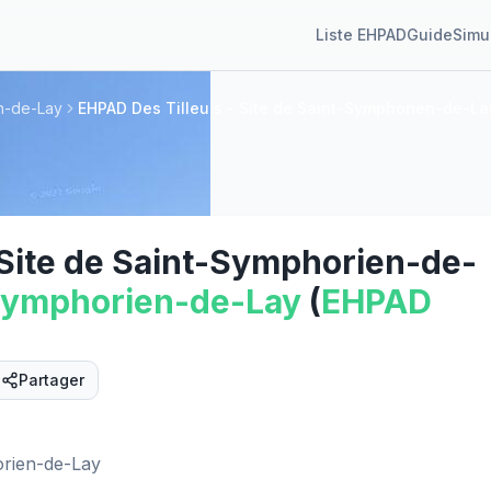
Liste EHPAD
Guide
Simu
n-de-Lay
EHPAD Des Tilleuls - Site de Saint-Symphorien-de-La
 Site de Saint-Symphorien-de-
Symphorien-de-Lay
(
EHPAD
Partager
Street View
orien-de-Lay