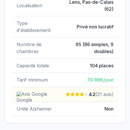
Lens
,
Pas-de-Calais
Localisation
(
62
)
Type
Privé non lucratif
d'établissement
Nombre de
95
(
86
simples,
9
chambres
doubles)
Capacité totale
104
places
Tarif minimum
70.88
€/jour
Avis Google
4.2
(
21
avis)
Unité Alzheimer
Non