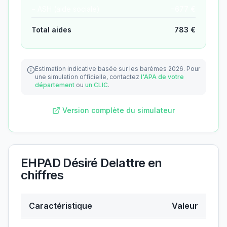
− ASH (aide sociale)
−
677
€
Total aides
783
€
Estimation indicative basée sur les barèmes 2026.
Pour
une simulation officielle, contactez
l'APA de votre
département
ou
un CLIC
.
Version complète du simulateur
EHPAD Désiré Delattre
en
chiffres
Caractéristique
Valeur
Données clés de
EHPAD Désiré Delattre