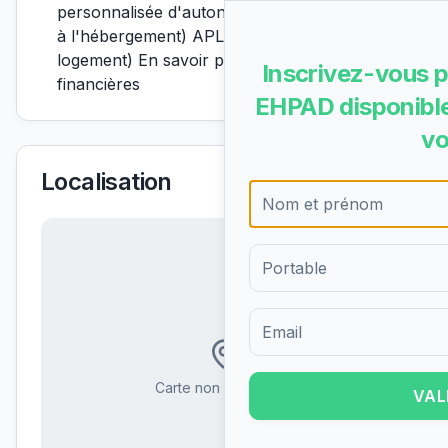
personnalisée d'autonomie) ASH (aide sociale
à l'hébergement) APL (aide personnalisée au
logement) En savoir plus sur les aides
Inscrivez-vous p
financières
EHPAD disponible
vo
Localisation
Formulaire d'inscription pour 
Carte non disponible
VAL