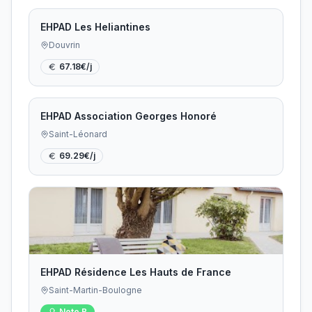
EHPAD Les Heliantines
Douvrin
67.18
€/j
EHPAD Association Georges Honoré
Saint-Léonard
69.29
€/j
EHPAD Résidence Les Hauts de France
Saint-Martin-Boulogne
Note
B