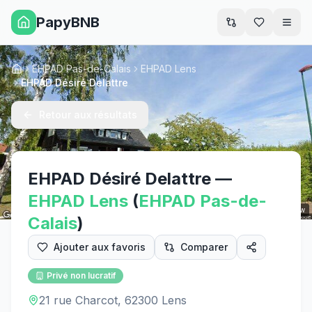
PapyBNB
Men
EHPAD Pas-de-Calais
EHPAD Lens
Accueil
EHPAD Désiré Delattre
Retour aux résultats
EHPAD Désiré Delattre
—
EHPAD
Lens
(
EHPAD
Pas-de-
Street View
Calais
)
Ajouter aux favoris
Comparer
Privé non lucratif
21 rue Charcot, 62300 Lens