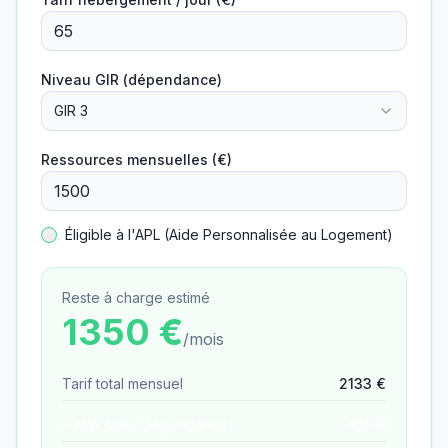
Niveau GIR (dépendance)
GIR 3
Ressources mensuelles (€)
Éligible à l'APL (Aide Personnalisée au Logement)
Reste à charge estimé
1350
€
/mois
Tarif total mensuel
2133
€
− APA (aide dépendance)
−
106
€