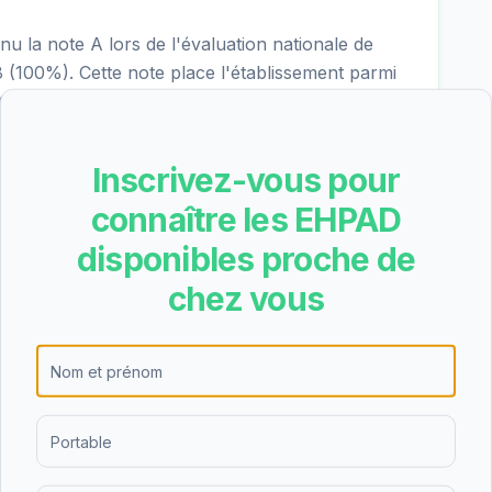
la note A lors de l'évaluation nationale de
 18 (100%). Cette note place l'établissement parmi
ard. La dernière évaluation date du 26/06/2023.
Inscrivez-vous pour
re les résultats suivants pour EHPAD Docteur
connaître les EHPAD
(4.0/4 - excellent), nutrition (4.0/4 - excellent),
ciale (4.0/4 - excellent). Les points forts de
disponibles proche de
iés dans les critères les mieux notés.
chez vous
D Docteur Henry Granet est de 74.66€/jour
R 5/6 6.46€), soit environ 2277€ par mois
s. Ce tarif se situe dans la moyenne des EHPAD du
 Personnalisée d'Autonomie) peut couvrir une
e.