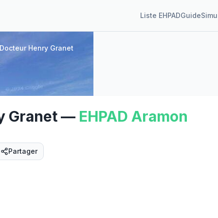
Liste EHPAD
Guide
Simu
Docteur Henry Granet
y Granet
—
EHPAD
Aramon
Partager
Street View