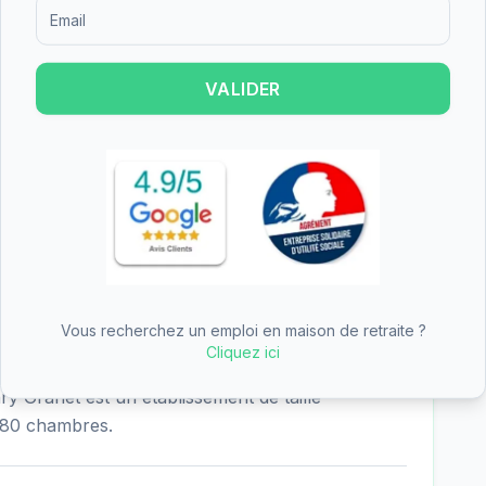
Formulaire d'inscription pour recevoir des informations sur le
e l'hébergement permanent, l'hébergement
VALIDER
 de nuit. Cette diversité d'offres permet de
es personnes âgées et de leurs familles, que ce
répit temporaire.
net obtient une note de 3.5/5 basée sur 2 avis.
on globale des familles qui ont choisi cet
Vous recherchez un emploi en maison de retraite ?
Cliquez ici
 Granet est un établissement de taille
 80 chambres.