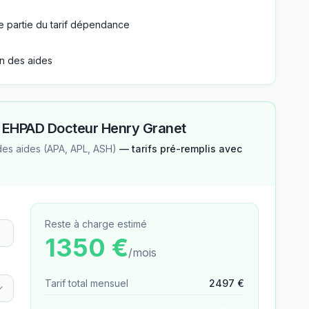
e partie du tarif dépendance
n des aides
—
EHPAD Docteur Henry Granet
des aides (APA, APL, ASH)
— tarifs pré-remplis avec
Reste à charge estimé
1350
€
/mois
Tarif total mensuel
2497
€