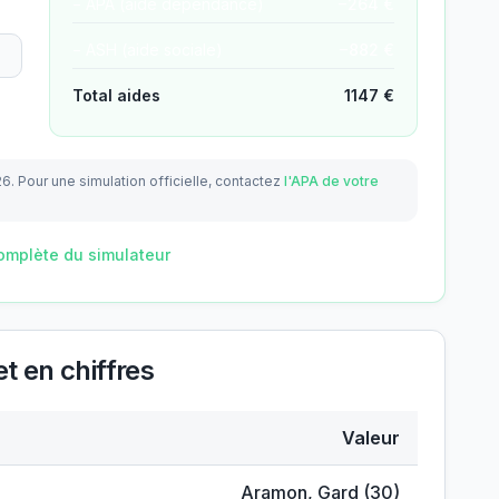
− APA (aide dépendance)
−
264
€
− ASH (aide sociale)
−
882
€
Total aides
1147
€
26.
Pour une simulation officielle, contactez
l'APA de votre
omplète du simulateur
et
en chiffres
Valeur
Granet
Aramon
,
Gard
(
30
)