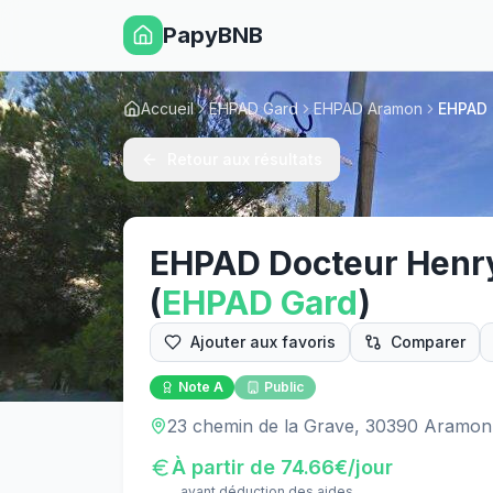
PapyBNB
Accueil
EHPAD Gard
EHPAD Aramon
EHPAD 
Retour aux résultats
EHPAD Docteur Henr
(
EHPAD
Gard
)
Ajouter aux favoris
Comparer
Note
A
Public
23 chemin de la Grave, 30390 Aramon
À partir de
74.66
€/jour
avant déduction des aides