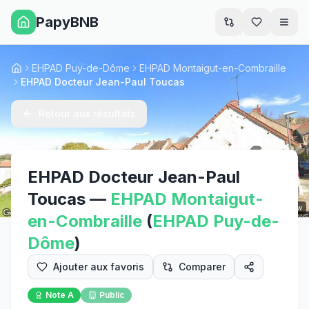
PapyBNB
Men
EHPAD Puy-de-Dôme
EHPAD Montaigut-en-Combraille
Accueil
EHPAD Docteur Jean-Paul Toucas
Retour aux résultats
EHPAD Docteur Jean-Paul
Toucas
—
EHPAD
Montaigut-
Street View
en-Combraille
(
EHPAD
Puy-de-
Dôme
)
Ajouter aux favoris
Comparer
Note
A
Public