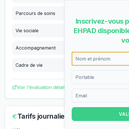
Parcours de soins
3.75
/4
(
Excellent
)
Inscrivez-vous p
EHPAD disponible
Vie sociale
3.97
/4
(
Excellent
)
vo
Accompagnement
3.88
/4
(
Excellent
)
Cadre de vie
3.70
/4
(
Excellent
)
Voir l'évaluation détaillée complète
Formulaire d'inscription pour 
VAL
Tarifs journaliers