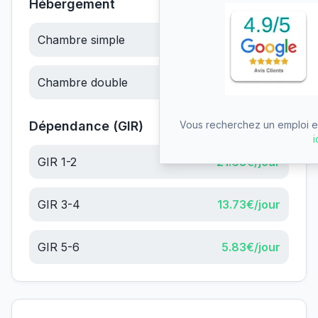
Hébergement
Chambre simple
62.18
€/jour
Chambre double
62.18
€/jour
Vous recherchez un emploi en
Dépendance (GIR)
i
GIR 1-2
21.63
€/jour
GIR 3-4
13.73
€/jour
GIR 5-6
5.83
€/jour