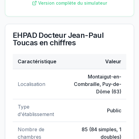
Version complète du simulateur
EHPAD Docteur Jean-Paul
Toucas
en chiffres
Caractéristique
Valeur
Données clés de
EHPAD Docteur Jean-Paul Toucas
Montaigut-en-
Localisation
Combraille
,
Puy-de-
Dôme
(
63
)
Type
Public
d'établissement
Nombre de
85
(
84
simples,
1
chambres
doubles)