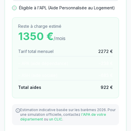
Éligible à l'APL (Aide Personnalisée au Logement)
Reste à charge estimé
1350
€
/mois
Tarif total mensuel
2272
€
− APA (aide dépendance)
−
238
€
− ASH (aide sociale)
−
683
€
Total aides
922
€
Estimation indicative basée sur les barèmes 2026.
Pour
une simulation officielle, contactez
l'APA de votre
département
ou
un CLIC
.