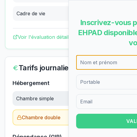
Cadre de vie
3.12
/4
(
Bon
)
Inscrivez-vous p
EHPAD disponible
Voir l'évaluation détaillée complète
vo
Tarifs journaliers
Hébergement
Chambre simple
86.96
€/jour
Formulaire d'inscription pour 
Chambre double
Obtenir le tarif →
VAL
Dépendance (GIR)