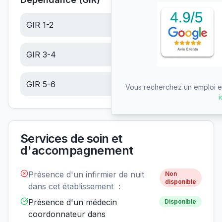
GIR 1-2
22.60
€/jour
GIR 3-4
14.34
€/jour
GIR 5-6
6.08
€/jour
Vous recherchez un emploi en
i
Services de soin et
d'accompagnement
Présence d'un infirmier de nuit
Non
disponible
dans cet établissement :
Présence d'un médecin
Disponible
coordonnateur dans