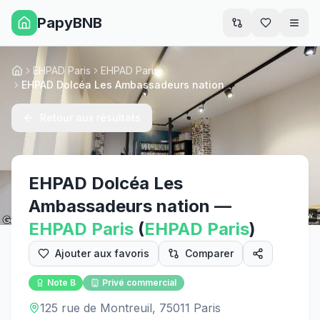
PapyBNB
Men
EHPAD Paris
EHPAD Paris
Accueil
EHPAD Dolcéa Les Ambassadeurs nation
Retour aux résultats
EHPAD Dolcéa Les
Ambassadeurs nation
—
Street View
EHPAD
Paris
(
EHPAD
Paris
)
Ajouter aux favoris
Comparer
Note
B
Privé commercial
125 rue de Montreuil, 75011 Paris