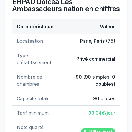
EHPAD Dolcéa Les
Ambassadeurs nation
en chiffres
Caractéristique
Valeur
Données clés de
EHPAD Dolcéa Les Ambassadeurs n
Localisation
Paris
,
Paris
(
75
)
Type
Privé commercial
d'établissement
Nombre de
90
(
90
simples,
0
chambres
doubles)
Capacité totale
90
places
Tarif minimum
93.04
€/jour
Note qualité
B
(9/18 critères)