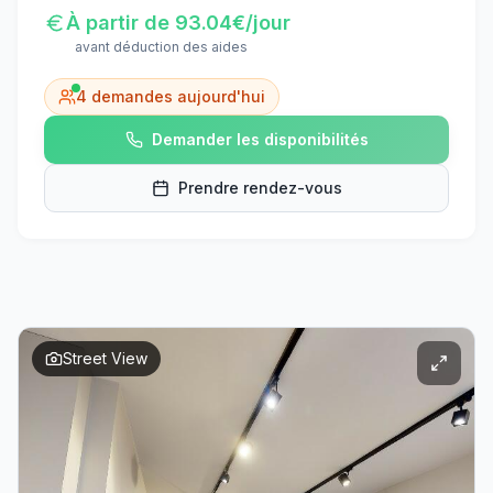
À partir de
93.04
€/jour
avant déduction des aides
4
demandes aujourd'hui
Demander les disponibilités
Prendre rendez-vous
Street View