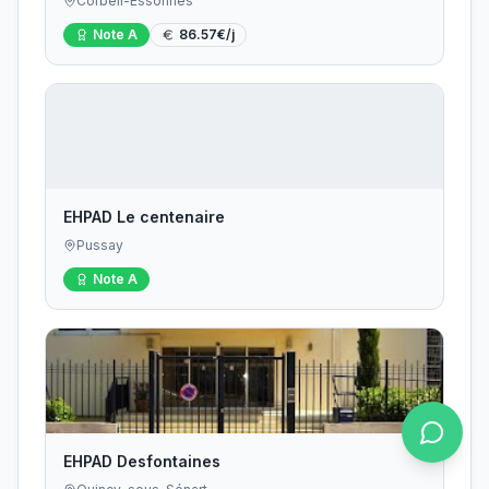
Corbeil-Essonnes
Note
A
86.57
€/j
EHPAD Le centenaire
Pussay
Note
A
EHPAD Desfontaines