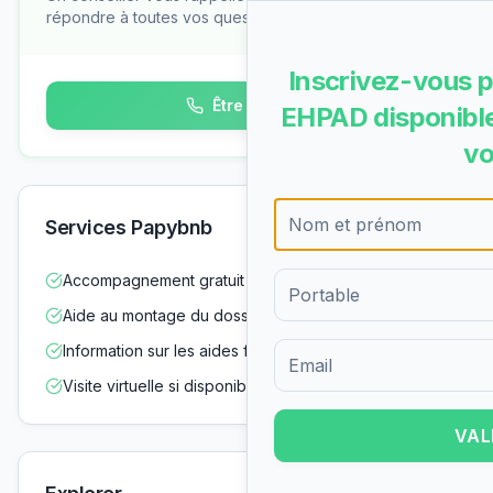
répondre à toutes vos questions
Inscrivez-vous p
Être rappelé
EHPAD disponible
vo
Services Papybnb
Accompagnement gratuit dans vos démarches
Aide au montage du dossier d'admission
Information sur les aides financières
Formulaire d'inscription pour 
Visite virtuelle si disponible
VAL