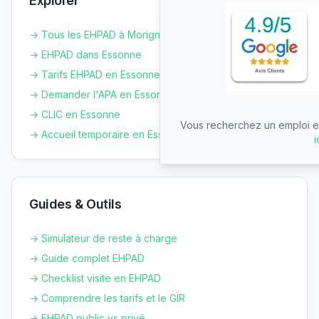
Explorer
→ Tous les EHPAD à
Morigny-Champigny
→ EHPAD dans
Essonne
→ Tarifs EHPAD en
Essonne
→ Demander l'APA en
Essonne
→ CLIC en
Essonne
Vous recherchez un emploi en
→ Accueil temporaire en
Essonne
i
Guides & Outils
→ Simulateur de reste à charge
→ Guide complet EHPAD
→ Checklist visite en EHPAD
→ Comprendre les tarifs et le GIR
→ EHPAD public vs privé