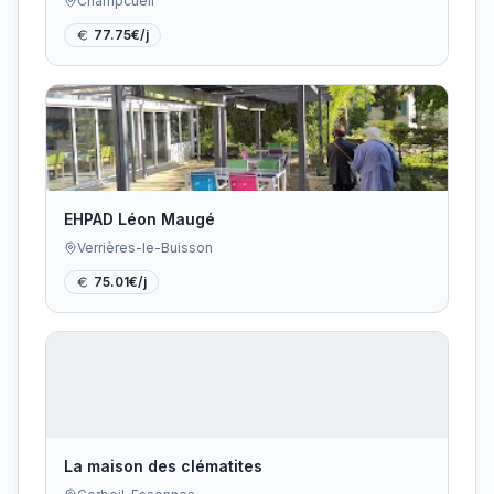
Champcueil
77.75
€/j
EHPAD Léon Maugé
Verrières-le-Buisson
75.01
€/j
La maison des clématites