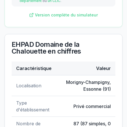
département
ou
un CLIC
.
Version complète du simulateur
EHPAD Domaine de la
Chalouette
en chiffres
Caractéristique
Valeur
Données clés de
EHPAD Domaine de la Chalouette
Morigny-Champigny
,
Localisation
Essonne
(
91
)
Type
Privé commercial
d'établissement
Nombre de
87
(
87
simples,
0