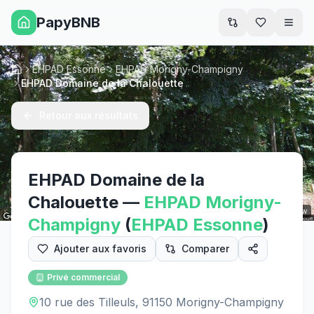
PapyBNB
Men
EHPAD Essonne
EHPAD Morigny-Champigny
Accueil
EHPAD Domaine de la Chalouette
Retour aux résultats
EHPAD Domaine de la
Chalouette
—
EHPAD
Morigny-
Street View
Champigny
(
EHPAD
Essonne
)
Ajouter aux favoris
Comparer
Privé commercial
10 rue des Tilleuls, 91150 Morigny-Champigny