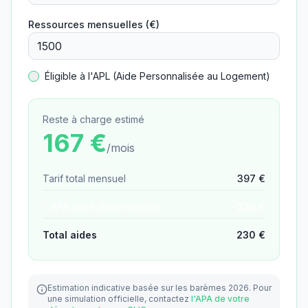
Ressources mensuelles (€)
Éligible à l'APL (Aide Personnalisée au Logement)
Reste à charge estimé
167
€
/mois
Tarif total mensuel
397
€
− APA (aide dépendance)
−
230
€
Total aides
230
€
Estimation indicative basée sur les barèmes 2026.
Pour
une simulation officielle, contactez
l'APA de votre