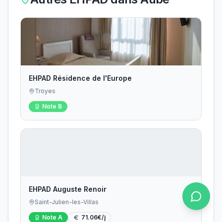
EHPAD Résidence de l'Europe
Troyes
Note
B
EHPAD Auguste Renoir
Saint-Julien-les-Villas
Note
A
71.06
€/j