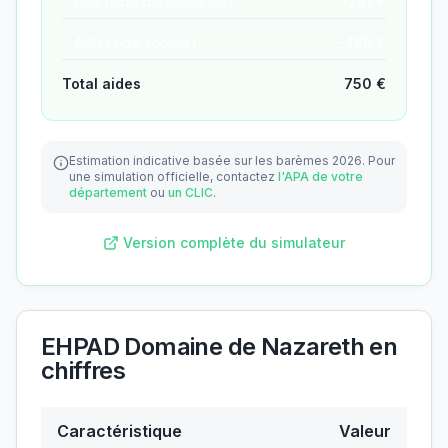
− APA (aide dépendance)
−
261
€
− ASH (aide sociale)
−
490
€
Total aides
750
€
Estimation indicative basée sur les barèmes 2026.
Pour
une simulation officielle, contactez
l'APA de votre
département
ou
un CLIC
.
Version complète du simulateur
EHPAD Domaine de Nazareth
en
chiffres
Caractéristique
Valeur