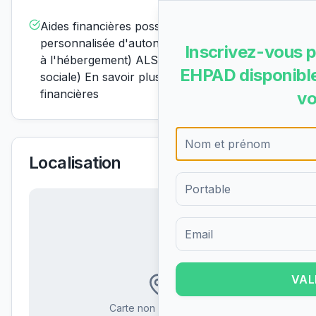
Aides financières possiblesAPA (allocation
personnalisée d'autonomie) ASH (aide sociale
Inscrivez-vous p
à l'hébergement) ALS (allocation de logement
EHPAD disponible
sociale) En savoir plus sur les aides
financières
vo
Localisation
Formulaire d'inscription pour 
VAL
Carte non disponible