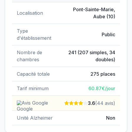
Données clés de
EHPAD Domaine de Nazareth
Pont-Sainte-Marie
,
Localisation
Aube
(
10
)
Type
Public
d'établissement
Nombre de
241
(
207
simples,
34
chambres
doubles)
Capacité totale
275
places
Tarif minimum
60.87
€/jour
Avis Google
3.6
(
44
avis)
Unité Alzheimer
Non