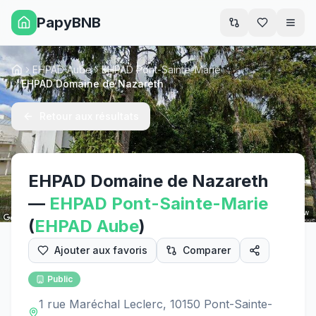
PapyBNB
Men
EHPAD Aube
EHPAD Pont-Sainte-Marie
Accueil
EHPAD Domaine de Nazareth
Retour aux résultats
EHPAD Domaine de Nazareth
—
EHPAD
Pont-Sainte-Marie
Street View
(
EHPAD
Aube
)
Ajouter aux favoris
Comparer
Public
1 rue Maréchal Leclerc, 10150 Pont-Sainte-