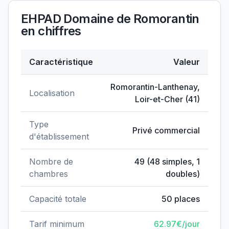
EHPAD Domaine de Romorantin
en chiffres
Caractéristique
Valeur
Données clés de
EHPAD Domaine de Romorantin
Romorantin-Lanthenay
,
Localisation
Loir-et-Cher
(
41
)
Type
Privé commercial
d'établissement
Nombre de
49
(
48
simples,
1
chambres
doubles)
Capacité totale
50
places
Tarif minimum
62.97
€/jour