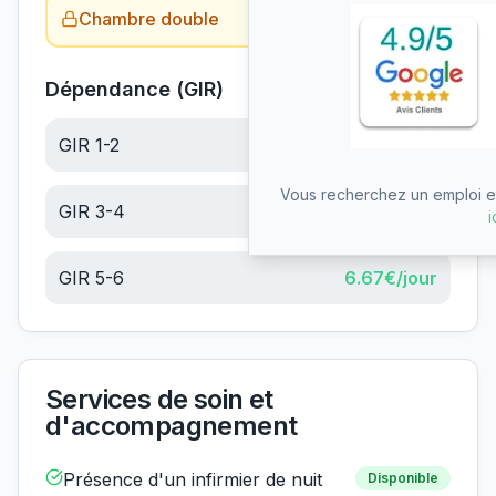
Chambre double
Obtenir le tarif →
Dépendance (GIR)
GIR 1-2
24.76
€/jour
Vous recherchez un emploi en
GIR 3-4
15.71
€/jour
i
GIR 5-6
6.67
€/jour
Services de soin et
d'accompagnement
Présence d'un infirmier de nuit
Disponible