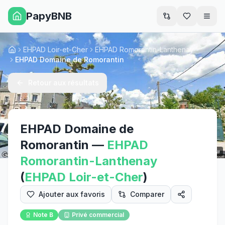
PapyBNB
Men
EHPAD Loir-et-Cher
EHPAD Romorantin-Lanthenay
Accueil
EHPAD Domaine de Romorantin
Retour aux résultats
EHPAD Domaine de
Romorantin
—
EHPAD
Street View
Romorantin-Lanthenay
(
EHPAD
Loir-et-Cher
)
Ajouter aux favoris
Comparer
Note
B
Privé commercial