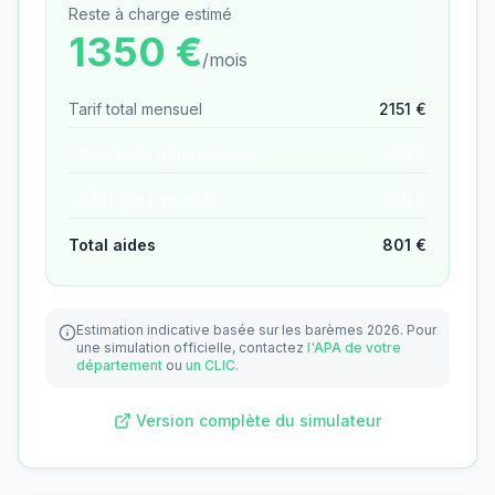
Reste à charge estimé
1350
€
/mois
Tarif total mensuel
2151
€
− APA (aide dépendance)
−
273
€
− ASH (aide sociale)
−
529
€
Total aides
801
€
Estimation indicative basée sur les barèmes 2026.
Pour
une simulation officielle, contactez
l'APA de votre
département
ou
un CLIC
.
Version complète du simulateur