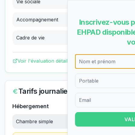
Vie sociale
3.64
/4
(
Excellent
)
Accompagnement
3.78
/4
(
Excellent
)
Inscrivez-vous p
EHPAD disponible
Cadre de vie
3.58
/4
(
Excellent
)
vo
Voir l'évaluation détaillée complète
Tarifs journaliers
Formulaire d'inscription pour 
Hébergement
VAL
Chambre simple
56.30
€/jour