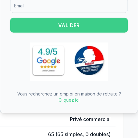
Formulaire d'inscription pour recevoir des informations sur le
26.
Pour une simulation officielle, contactez
l'APA de votre
VALIDER
omplète du simulateur
hiffres
Valeur
Vous recherchez un emploi en maison de retraite ?
c
Cliquez ici
Condé-sur-l'Escaut
,
Nord
(
59
)
Privé commercial
65
(
65
simples,
0
doubles)