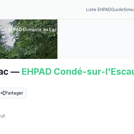
Liste EHPAD
Guide
Simu
ut
EHPAD Domaine du Lac
ac
—
EHPAD
Condé-sur-l'Esca
Partager
Street View
ut