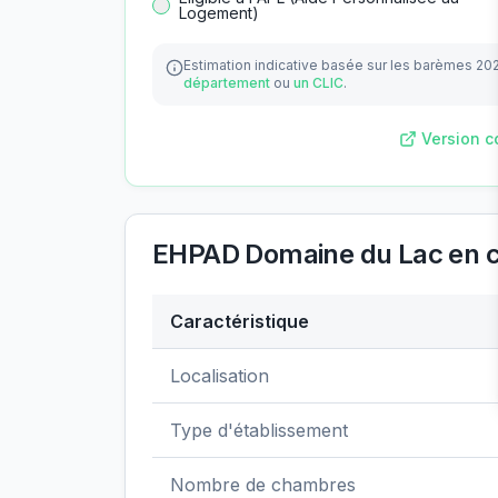
Logement)
Estimation indicative basée sur les barèmes 20
département
ou
un CLIC
.
Version c
EHPAD Domaine du Lac
en c
Caractéristique
Données clés de
EHPAD Domaine du La
Localisation
Type d'établissement
Nombre de chambres