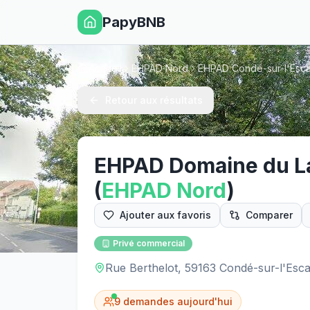
PapyBNB
Accueil
EHPAD Nord
EHPAD Condé-sur-l'Esca
Retour aux résultats
EHPAD Domaine du L
(
EHPAD
Nord
)
Ajouter aux favoris
Comparer
Privé commercial
Rue Berthelot, 59163 Condé-sur-l'Esca
9
demandes aujourd'hui