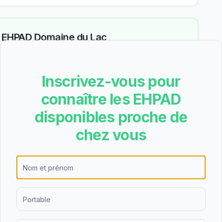
—
EHPAD Domaine du Lac
des aides (APA, APL, ASH)
Inscrivez-vous pour
connaître les EHPAD
Reste à charge estimé
152
€
disponibles proche de
/mois
une
chez vous
Tarif total mensuel
360
€
− APA (aide dépendance)
−
208
€
Total aides
208
€